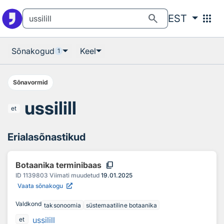
Otsingu juurde
Põhisisu juurde
search
apps
EST
Sõnakogud
Keel
1
Sõnavormid
ussilill
et
Erialasõnastikud
content_copy
Botaanika terminibaas
ID
1139803
Viimati muudetud
19.01.2025
Vaata sõnakogu
Valdkond
taksonoomia
süstemaatiline botaanika
ussilill
et