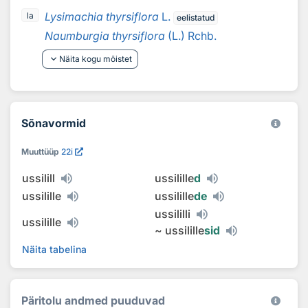
Lysimachia thyrsiflora
L.
la
eelistatud
Naumburgia thyrsiflora
(L.) Rchb.
keyboard_arrow_down
Näita kogu mõistet
Sõnavormid
Muuttüüp
22i
ussilill
ussilille
d
ussilille
ussilille
de
ussililli
ussilille
~
ussilille
sid
Näita tabelina
Päritolu andmed puuduvad