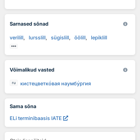
Sarnased sõnad
verilill
lursslill
sügislill
öölill
lepiklill
Võimalikud vasted
кистецветк
о
вая наумб
у
ргия
ru
Sama sõna
ELi terminibaasis IATE