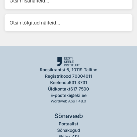
Otsin lisanäiteid...
Otsin tõlgitud näiteid...
Roosikrantsi 6, 10119 Tallinn
Registrikood 70004011
Keelenõu
631 3731
Üldkontakt
617 7500
E-post
eki@eki.ee
Wordweb App 1.48.0
Sõnaveeb
Portaalist
Sõnakogud
Ekilex API