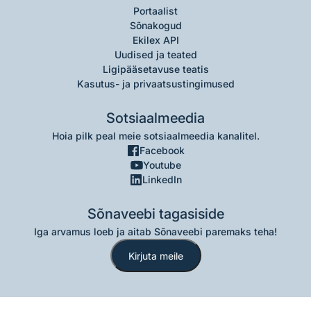
Portaalist
Sõnakogud
Ekilex API
Uudised ja teated
Ligipääsetavuse teatis
Kasutus- ja privaatsustingimused
Sotsiaalmeedia
Hoia pilk peal meie sotsiaalmeedia kanalitel.
Facebook
Youtube
LinkedIn
Sõnaveebi tagasiside
Iga arvamus loeb ja aitab Sõnaveebi paremaks teha!
Kirjuta meile