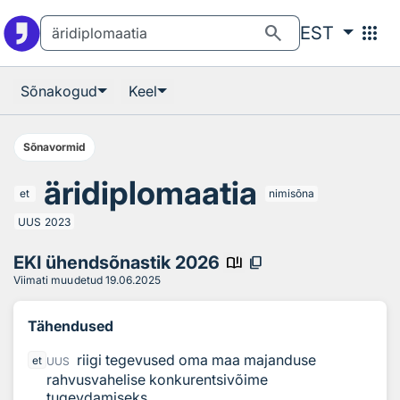
Otsingu juurde
Põhisisu juurde
search
apps
EST
Sõnakogud
Keel
Sõnavormid
äridiplomaatia
et
nimisõna
UUS
2023
EKI ühendsõnastik 2026
book_ribbon
content_copy
Viimati muudetud
19.06.2025
Tähendused
riigi tegevused oma maa majanduse
et
UUS
rahvusvahelise konkurentsivõime
tugevdamiseks