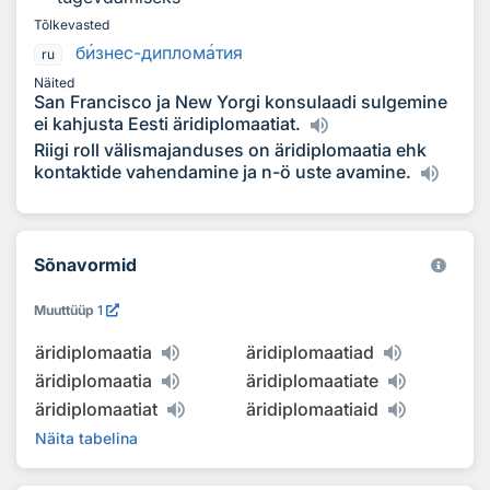
Tõlkevasted
б
и
знес-диплом
а
тия
ru
Näited
San Francisco ja New Yorgi konsulaadi sulgemine
ei kahjusta Eesti äridiplomaatiat.
Riigi roll välismajanduses on äridiplomaatia ehk
kontaktide vahendamine ja n-ö uste avamine.
Sõnavormid
Muuttüüp
1
äridiplomaatia
äridiplomaatiad
äridiplomaatia
äridiplomaatiate
äridiplomaatiat
äridiplomaatiaid
Näita tabelina