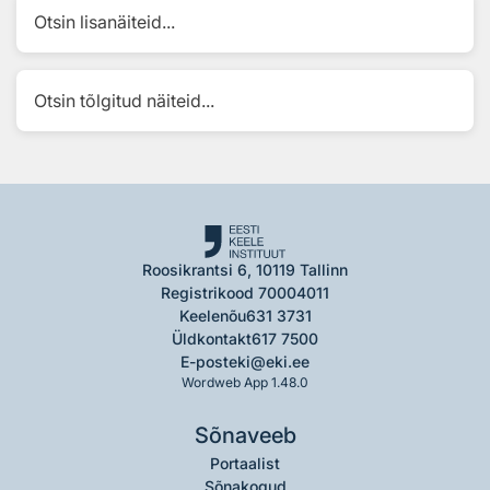
Otsin lisanäiteid...
Otsin tõlgitud näiteid...
Roosikrantsi 6, 10119 Tallinn
Registrikood 70004011
Keelenõu
631 3731
Üldkontakt
617 7500
E-post
eki@eki.ee
Wordweb App 1.48.0
Sõnaveeb
Portaalist
Sõnakogud