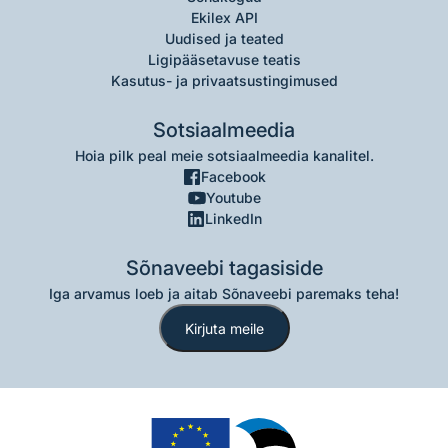
Ekilex API
Uudised ja teated
Ligipääsetavuse teatis
Kasutus- ja privaatsustingimused
Sotsiaalmeedia
Hoia pilk peal meie sotsiaalmeedia kanalitel.
Facebook
Youtube
LinkedIn
Sõnaveebi tagasiside
Iga arvamus loeb ja aitab Sõnaveebi paremaks teha!
Kirjuta meile