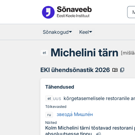
Otsingu juurde
Põhisisu juurde
Sõnakogud
Keel
Michelini tärn
[mišlä
et
EKI ühendsõnastik 2026
book_ribbon
content_copy
Tähendused
kõrgetasemelisele restoranile a
et
UUS
Tõlkevasted
звезд
а
Мишл
е
н
ru
Näited
Kolm Michelini tärni tõstavad restoran
absoluutsesse tippu.