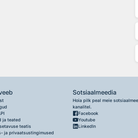
veeb
Sotsiaalmeedia
st
Hoia pilk peal meie sotsiaalme
gud
kanalitel.
API
Facebook
 ja teated
Youtube
setavuse teatis
LinkedIn
- ja privaatsustingimused