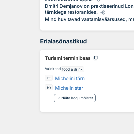
Dmitri Demjanov on praktiseerinud Lon
tärnidega restoranides.
Mind huvitavad vaatamisväärsused, mee
Erialasõnastikud
content_copy
Turismi terminibaas
Valdkond
food & drink
Michelini tärn
et
Michelin star
en
keyboard_arrow_down
Näita kogu mõistet