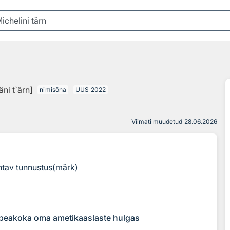
äni t`ärn]
nimisõna
UUS
2022
Viimati muudetud
28.06.2026
ntav tunnustus(märk)
i peakoka oma ametikaaslaste hulgas