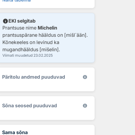
info
EKI selgitab
Prantsuse nime
Michelin
prantsuspärane hääldus on [mišl`ään].
Kõnekeeles on levinud ka
mugandhääldus [mišelin].
Viimati muudetud
23.02.2025
Päritolu andmed puuduvad
Sõna seosed puuduvad
Sama sõna