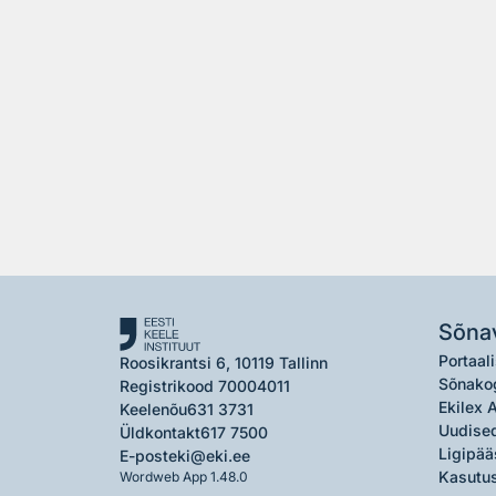
Sõna
Portaali
Roosikrantsi 6, 10119 Tallinn
Sõnako
Registrikood 70004011
Ekilex 
Keelenõu
631 3731
Uudised
Üldkontakt
617 7500
Ligipää
E-post
eki@eki.ee
Kasutus
Wordweb App 1.48.0