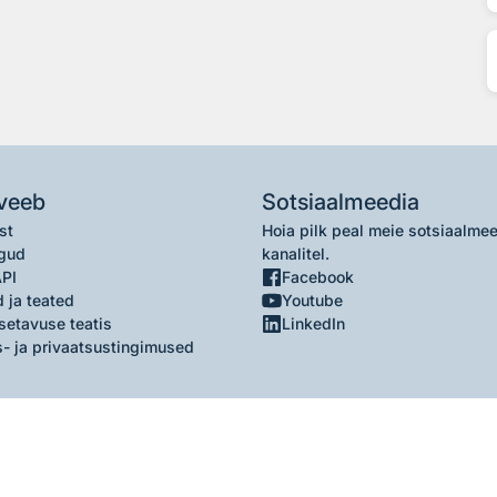
veeb
Sotsiaalmeedia
st
Hoia pilk peal meie sotsiaalme
gud
kanalitel.
API
Facebook
 ja teated
Youtube
setavuse teatis
LinkedIn
- ja privaatsustingimused