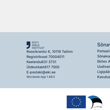
Sõna
Portaali
Roosikrantsi 6, 10119 Tallinn
Sõnako
Registrikood 70004011
Ekilex 
Keelenõu
631 3731
Uudised
Üldkontakt
617 7500
Ligipää
E-post
eki@eki.ee
Kasutus
Wordweb App 1.48.0