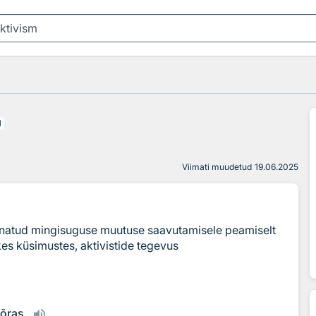
1
Viimati muudetud
19.06.2025
unatud mingisuguse muutuse saavutamisele peamiselt
kes küsimustes, aktivistide tegevus
õõras.