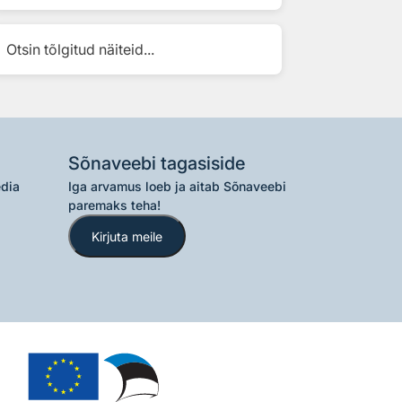
Otsin tõlgitud näiteid...
Sõnaveebi tagasiside
edia
Iga arvamus loeb ja aitab Sõnaveebi
paremaks teha!
Kirjuta meile