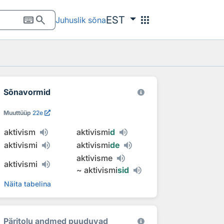
keyboard
search
apps
EST
Juhuslik sõna
Sõnavormid
Muuttüüp
22e
aktivism
aktivismi
d
aktivismi
aktivismi
de
aktivisme
aktivismi
~
aktivismi
sid
Näita tabelina
Päritolu andmed puuduvad