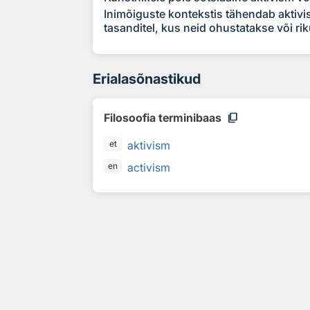
Inimõiguste kontekstis tähendab aktivism
tasanditel, kus neid ohustatakse või ri
Erialasõnastikud
content_copy
Filosoofia terminibaas
aktivism
et
activism
en