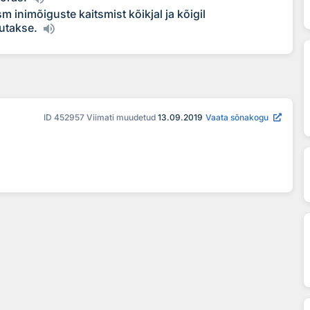
 inimõiguste kaitsmist kõikjal ja kõigil
kutakse.
ID
452957
Viimati muudetud
13.09.2019
Vaata sõnakogu