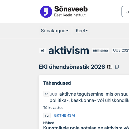
Otsingu juurde
Põhisisu juurde
Sõnakogud
Keel
aktivism
et
nimisõna
UUS
202
EKI ühendsõnastik 2026
book_ribbon
content_copy
Tähendused
aktiivne tegutsemine, mis on su
et
UUS
poliitika-, keskkonna- või ühiskondli
Tõlkevasted
актив
и
зм
ru
Näited
Kunstnikele pole sotsiaalne aktivism v