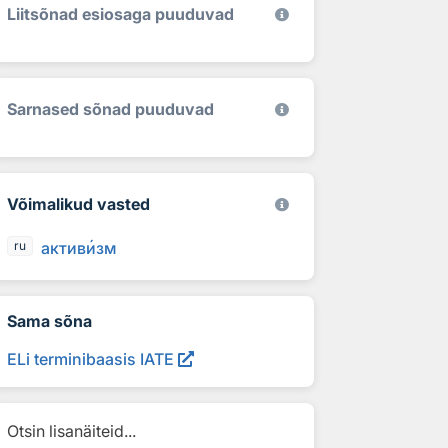
Liitsõnad esiosaga puuduvad
Sarnased sõnad puuduvad
Võimalikud vasted
актив
и
зм
ru
Sama sõna
ELi terminibaasis IATE
Otsin lisanäiteid...