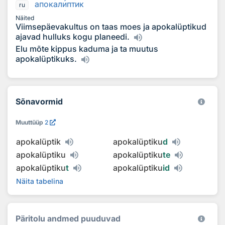
апокал
и
птик
ru
Näited
Viimsepäevakultus on taas moes ja apokalüptikud
ajavad hulluks kogu planeedi.
Elu mõte kippus kaduma ja ta muutus
apokalüptikuks.
Sõnavormid
Muuttüüp
2
apokalüptik
apokalüptiku
d
apokalüptiku
apokalüptiku
te
apokalüptiku
t
apokalüptiku
id
Näita tabelina
Päritolu andmed puuduvad