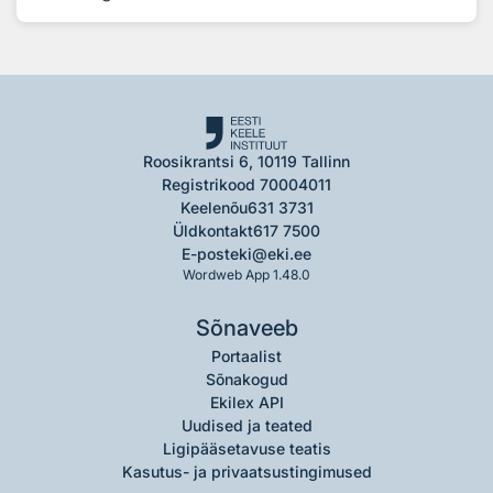
Roosikrantsi 6, 10119 Tallinn
Registrikood 70004011
Keelenõu
631 3731
Üldkontakt
617 7500
E-post
eki@eki.ee
Wordweb App 1.48.0
Sõnaveeb
Portaalist
Sõnakogud
Ekilex API
Uudised ja teated
Ligipääsetavuse teatis
Kasutus- ja privaatsustingimused