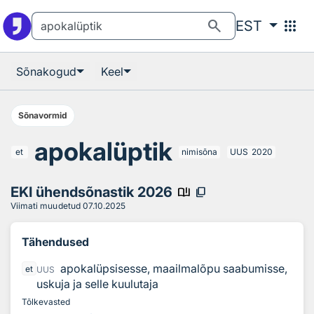
Otsingu juurde
Põhisisu juurde
search
apps
EST
Sõnakogud
Keel
Sõnavormid
apokalüptik
et
nimisõna
UUS
2020
EKI ühendsõnastik 2026
book_ribbon
content_copy
Viimati muudetud
07.10.2025
Tähendused
apokalüpsisesse, maailmalõpu saabumisse,
et
UUS
uskuja ja selle kuulutaja
Tõlkevasted