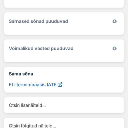
Sarnased sõnad puuduvad
Võimalikud vasted puuduvad
Sama sõna
ELi terminibaasis IATE
Otsin lisanäiteid...
Otsin tõlgitud näiteid...