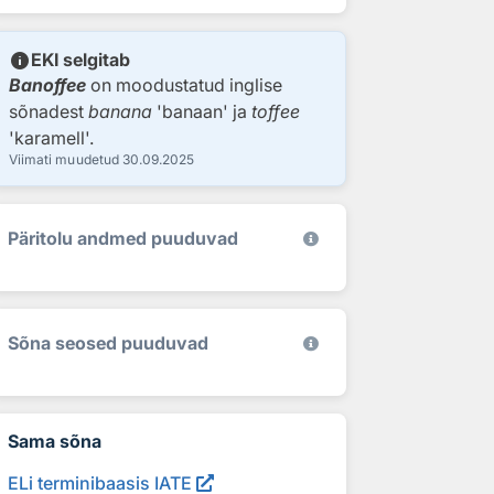
info
EKI selgitab
Banoffee
on moodustatud inglise
sõnadest
banana
'banaan' ja
toffee
'karamell'.
Viimati muudetud
30.09.2025
Päritolu andmed puuduvad
Sõna seosed puuduvad
Sama sõna
ELi terminibaasis IATE