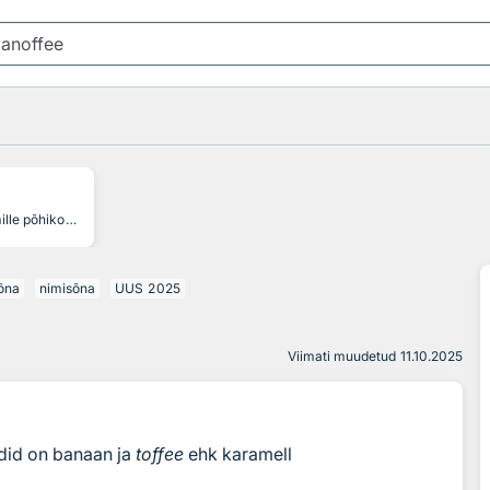
magustoit, mille põhikomponendid on banaan ja toffee ehk karamell
sõna
nimisõna
UUS
2025
Viimati muudetud
11.10.2025
did on banaan ja
toffee
ehk karamell