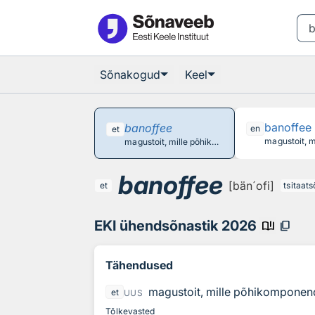
Otsingu juurde
Põhisisu juurde
Sõnakogud
Keel
banoffee
banoffee
en
et
magustoit, mille põhikomponendid on banaan ja toffee ehk karamell
banoffee
[bän´ofi]
et
tsitaat
EKI ühendsõnastik 2026
book_ribbon
content_copy
Tähendused
magustoit, mille põhikomponen
et
UUS
Tõlkevasted