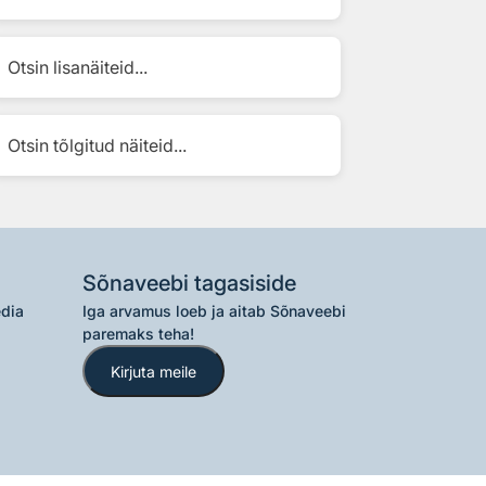
Otsin lisanäiteid...
Otsin tõlgitud näiteid...
Sõnaveebi tagasiside
edia
Iga arvamus loeb ja aitab Sõnaveebi
paremaks teha!
Kirjuta meile