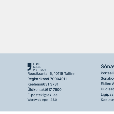
Sõna
Portaali
Roosikrantsi 6, 10119 Tallinn
Sõnako
Registrikood 70004011
Ekilex 
Keelenõu
631 3731
Uudised
Üldkontakt
617 7500
Ligipää
E-post
eki@eki.ee
Kasutus
Wordweb App 1.48.0