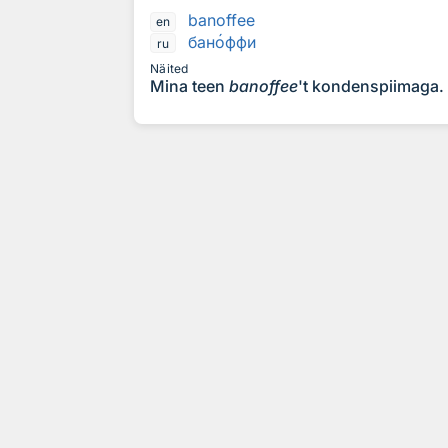
banoffee
en
бан
о
ффи
ru
Näited
Mina teen
banoffee
't kondenspiimaga.