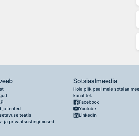
veeb
Sotsiaalmeedia
st
Hoia pilk peal meie sotsiaalme
gud
kanalitel.
API
Facebook
 ja teated
Youtube
setavuse teatis
LinkedIn
- ja privaatsustingimused