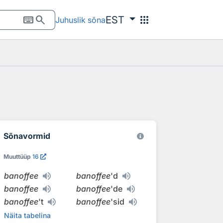
keyboard
search
apps
EST
Juhuslik sõna
Sõnavormid
Muuttüüp
16
banoffee
banoffee
'd
banoffee
banoffee
'de
banoffee
't
banoffee
'sid
Näita tabelina