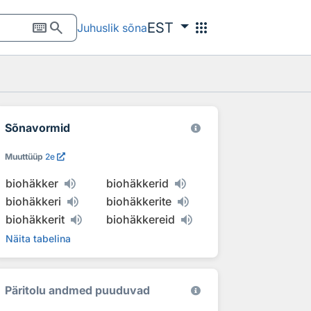
keyboard
search
apps
EST
Juhuslik sõna
Sõnavormid
Muuttüüp
2e
biohäkker
biohäkkerid
biohäkkeri
biohäkkerite
biohäkkerit
biohäkkereid
Näita tabelina
Päritolu andmed puuduvad