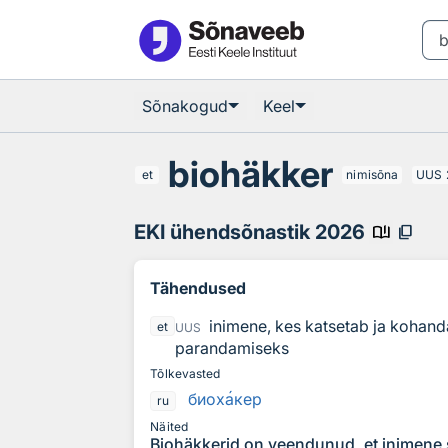
Otsingu juurde
Põhisisu juurde
Sõnakogud
Keel
biohäkker
et
nimisõna
UUS
EKI ühendsõnastik 2026
book_ribbon
content_copy
Tähendused
inimene, kes katsetab ja kohand
et
UUS
parandamiseks
Tõlkevasted
биох
а
кер
ru
Näited
Biohäkkerid on veendunud, et inimene s