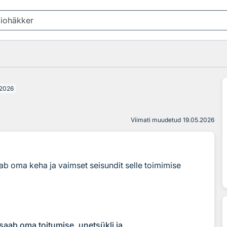
2026
Viimati muudetud
19.05.2026
ab oma keha ja vaimset seisundit selle toimimise
aab oma toitumise, unetsükli ja