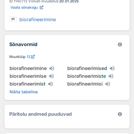
ID
1140713
Viimati muudetud
20.01.2025
Vaata sõnakogu
biorafineerimine
et
Sõnavormid
Muuttüüp
12
biorafineerimine
biorafineerimise
d
biorafineerimise
biorafineerimis
te
biorafineerimis
t
biorafineerimisi
Näita tabelina
Päritolu andmed puuduvad