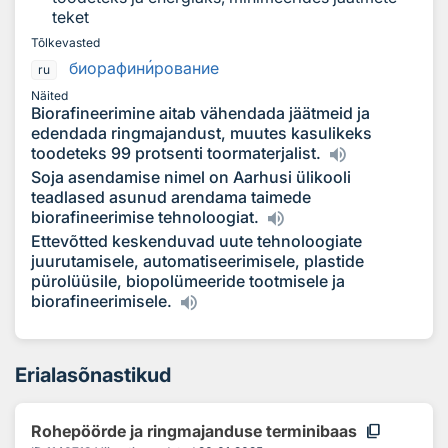
teket
Tõlkevasted
биорафин
и
рование
ru
Näited
Biorafineerimine aitab vähendada jäätmeid ja
edendada ringmajandust, muutes kasulikeks
toodeteks 99 protsenti toormaterjalist.
Soja asendamise nimel on Aarhusi ülikooli
teadlased asunud arendama taimede
biorafineerimise tehnoloogiat.
Ettevõtted keskenduvad uute tehnoloogiate
juurutamisele, automatiseerimisele, plastide
pürolüüsile, biopolümeeride tootmisele ja
biorafineerimisele.
Erialasõnastikud
content_copy
Rohepöörde ja ringmajanduse terminibaas