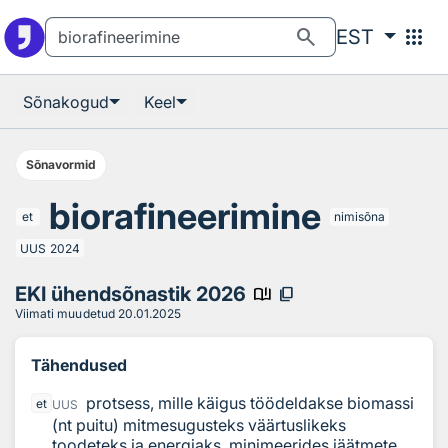
Otsingu juurde
Põhisisu juurde
search
apps
EST
Sõnakogud
Keel
Sõnavormid
biorafineerimine
et
nimisõna
UUS
2024
EKI ühendsõnastik 2026
book_ribbon
content_copy
Viimati muudetud
20.01.2025
Tähendused
protsess, mille käigus töödeldakse biomassi
et
UUS
(nt puitu) mitmesugusteks väärtuslikeks
toodeteks ja energiaks, minimeerides jäätmete