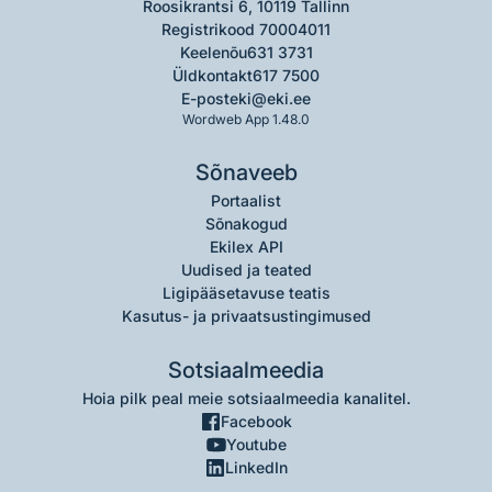
Roosikrantsi 6, 10119 Tallinn
Registrikood 70004011
Keelenõu
631 3731
Üldkontakt
617 7500
E-post
eki@eki.ee
Wordweb App 1.48.0
Sõnaveeb
Portaalist
Sõnakogud
Ekilex API
Uudised ja teated
Ligipääsetavuse teatis
Kasutus- ja privaatsustingimused
Sotsiaalmeedia
Hoia pilk peal meie sotsiaalmeedia kanalitel.
Facebook
Youtube
LinkedIn