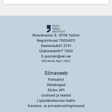
Roosikrantsi 6, 10119 Tallinn
Registrikood 70004011
Keelenõu
631 3731
Üldkontakt
617 7500
E-post
eki@eki.ee
Wordweb App 1.48.0
Sõnaveeb
Portaalist
Sõnakogud
Ekilex API
Uudised ja teated
Ligipääsetavuse teatis
Kasutus- ja privaatsustingimused