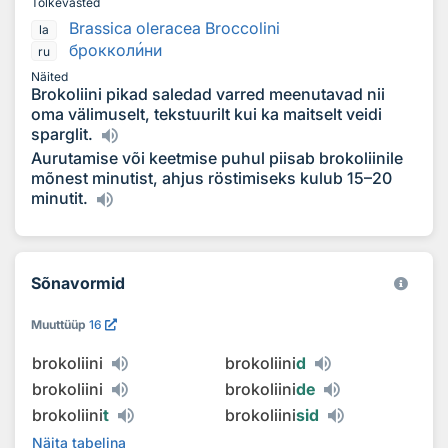
Tõlkevasted
Brassica oleracea Broccolini
la
броккол
и
ни
ru
Näited
Brokoliini pikad saledad varred meenutavad nii
oma välimuselt, tekstuurilt kui ka maitselt veidi
sparglit.
Aurutamise või keetmise puhul piisab brokoliinile
mõnest minutist, ahjus röstimiseks kulub 15–20
minutit.
Sõnavormid
Muuttüüp
16
brokoliini
brokoliini
d
brokoliini
brokoliini
de
brokoliini
t
brokoliini
sid
Näita tabelina