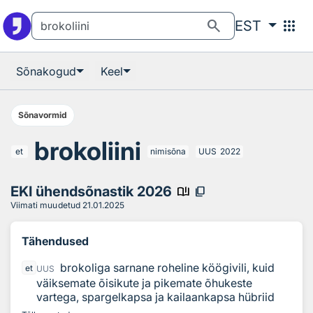
Otsingu juurde
Põhisisu juurde
search
apps
EST
Sõnakogud
Keel
Sõnavormid
brokoliini
et
nimisõna
UUS
2022
EKI ühendsõnastik 2026
book_ribbon
content_copy
Viimati muudetud
21.01.2025
Tähendused
brokoliga sarnane roheline köögivili, kuid
et
UUS
väiksemate õisikute ja pikemate õhukeste
vartega, spargelkapsa ja kailaankapsa hübriid