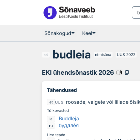
Otsingu juurde
Põhisisu juurde
Sõnakogud
Keel
budleia
et
nimisõna
UUS
2022
EKI ühendsõnastik 2026
book_ribbon
content_copy
Tähendused
roosade, valgete või lillade õis
et
UUS
Tõlkevasted
Buddleja
la
буддл
е
я
ru
Hea teada