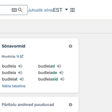
keyboard
search
apps
EST
Juhuslik sõna
Sõnavormid
Muuttüüp
16
budleia
budleia
d
budleia
budleia
de
budleia
t
budleia
sid
Näita tabelina
Päritolu andmed puuduvad