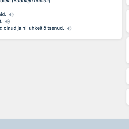
dleia (
Buddleja davidii
).
aid.
t.
d olnud ja nii uhkelt õitsenud.