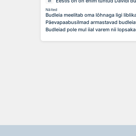
Eestis on on enim tuntud Davidi bu
et
Näited
Budleia meelitab oma lõhnaga ligi liblik
Päevapaabusilmad armastavad budleia
Budleiad pole mul iial varem nii lopsaka