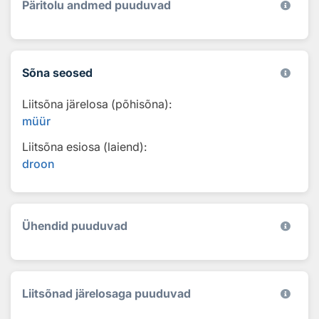
Päritolu andmed puuduvad
Sõna seosed
Liitsõna järelosa (põhisõna):
müür
Liitsõna esiosa (laiend):
droon
Ühendid puuduvad
Liitsõnad järelosaga puuduvad