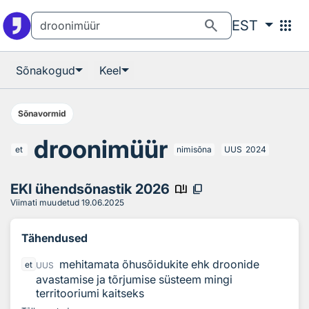
Otsingu juurde
Põhisisu juurde
search
apps
EST
Sõnakogud
Keel
Sõnavormid
droonimüür
et
nimisõna
UUS
2024
EKI ühendsõnastik 2026
book_ribbon
content_copy
Viimati muudetud
19.06.2025
Tähendused
mehitamata õhusõidukite ehk droonide
et
UUS
avastamise ja tõrjumise süsteem mingi
territooriumi kaitseks