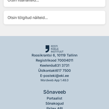
Otsin lisanäiteid...
Otsin tõlgitud näiteid...
Roosikrantsi 6, 10119 Tallinn
Registrikood 70004011
Keelenõu
631 3731
Üldkontakt
617 7500
E-post
eki@eki.ee
Wordweb App 1.48.0
Sõnaveeb
Portaalist
Sõnakogud
Ekilex API