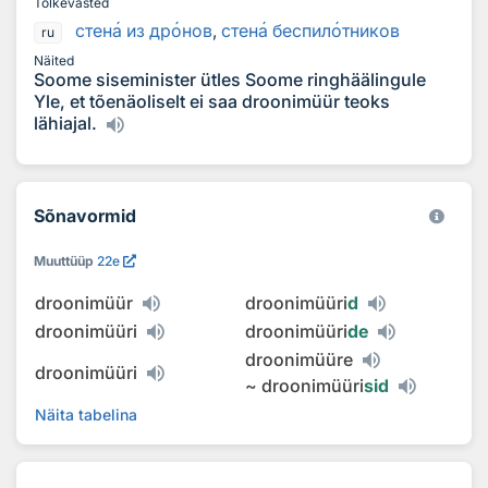
Tõlkevasted
стен
а
из др
о
нов
,
стен
а
беспил
о
тников
ru
Näited
Soome siseminister ütles Soome ringhäälingule
Yle, et tõenäoliselt ei saa droonimüür teoks
lähiajal.
Sõnavormid
Muuttüüp
22e
droonimüür
droonimüüri
d
droonimüüri
droonimüüri
de
droonimüüre
droonimüüri
~
droonimüüri
sid
Näita tabelina