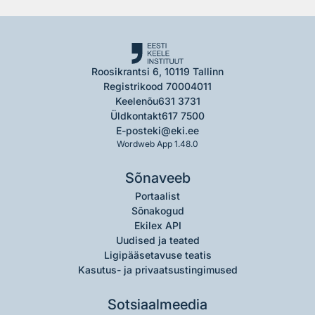
Roosikrantsi 6, 10119 Tallinn
Registrikood 70004011
Keelenõu
631 3731
Üldkontakt
617 7500
E-post
eki@eki.ee
Wordweb App 1.48.0
Sõnaveeb
Portaalist
Sõnakogud
Ekilex API
Uudised ja teated
Ligipääsetavuse teatis
Kasutus- ja privaatsustingimused
Sotsiaalmeedia