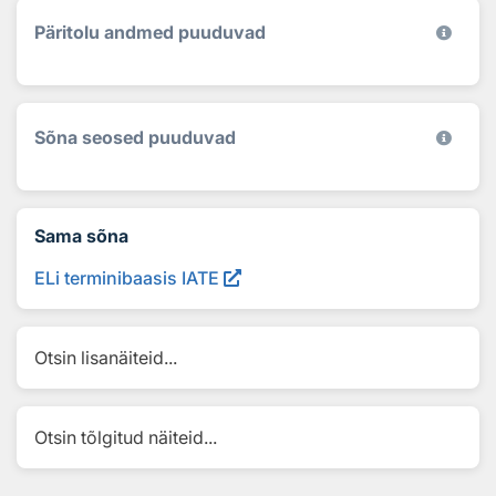
Päritolu andmed puuduvad
Sõna seosed puuduvad
Sama sõna
ELi terminibaasis IATE
Otsin lisanäiteid...
Otsin tõlgitud näiteid...