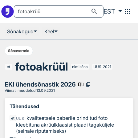
Otsingu juurde
Põhisisu juurde
search
apps
EST
Sõnakogud
Keel
Sõnavormid
fotoakrüül
et
nimisõna
UUS
2021
EKI ühendsõnastik 2026
book_ribbon
content_copy
Viimati muudetud
13.09.2021
Tähendused
kvaliteetsele paberile prinditud foto
et
UUS
kleebituna akrüülklaasist plaadi tagaküljele
(seinale riputamiseks)