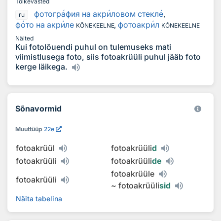
Tõlkevasted
фотогр
а
фия на акр
и
ловом стекл
е
,
ru
ф
о
то на акр
и
ле
,
фотоакр
и
л
KÕNEKEELNE
KÕNEKEELNE
Näited
Kui fotolõuendi puhul on tulemuseks mati
viimistlusega foto, siis fotoakrüüli puhul jääb foto
kerge läikega.
Sõnavormid
Muuttüüp
22e
fotoakrüül
fotoakrüüli
d
fotoakrüüli
fotoakrüüli
de
fotoakrüüle
fotoakrüüli
~
fotoakrüüli
sid
Näita tabelina