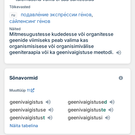
Tõlkevasted
подавл
е
ние экспр
е
ссии г
е
нов
,
ru
с
а
йленсинг г
е
нов
Näited
Mitmesugustesse kudedesse või organitesse
geenide viimiseks peab valima kas
organismisisese või organisimivälise
geeniteraapia või ka geenivaigistuse meetodi.
Sõnavormid
Muuttüüp
11
geenivaigistus
geenivaigistuse
d
geenivaigistuse
geenivaigistus
te
geenivaigistus
t
geenivaigistusi
Näita tabelina