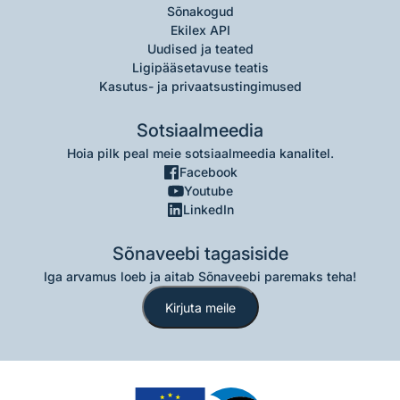
Sõnakogud
Ekilex API
Uudised ja teated
Ligipääsetavuse teatis
Kasutus- ja privaatsustingimused
Sotsiaalmeedia
Hoia pilk peal meie sotsiaalmeedia kanalitel.
Facebook
Youtube
LinkedIn
Sõnaveebi tagasiside
Iga arvamus loeb ja aitab Sõnaveebi paremaks teha!
Kirjuta meile