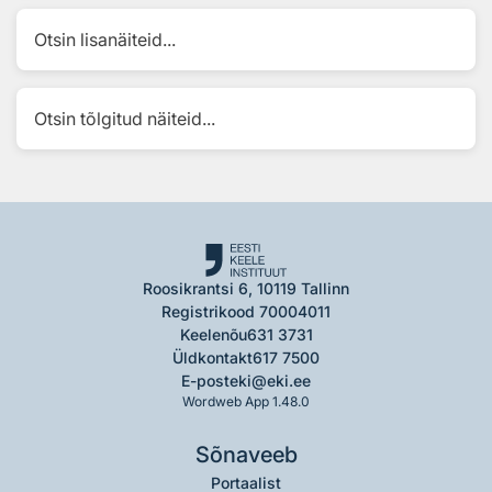
Otsin lisanäiteid...
Otsin tõlgitud näiteid...
Roosikrantsi 6, 10119 Tallinn
Registrikood 70004011
Keelenõu
631 3731
Üldkontakt
617 7500
E-post
eki@eki.ee
Wordweb App 1.48.0
Sõnaveeb
Portaalist