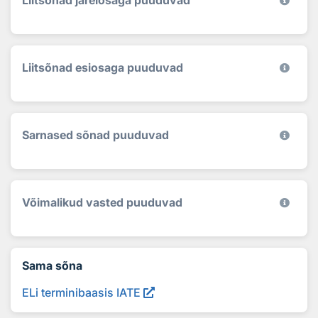
Liitsõnad järelosaga puuduvad
Liitsõnad esiosaga puuduvad
Sarnased sõnad puuduvad
Võimalikud vasted puuduvad
Sama sõna
ELi terminibaasis IATE