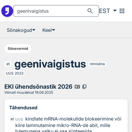
Otsingu juurde
Põhisisu juurde
search
apps
EST
Sõnakogud
Keel
Sõnavormid
geenivaigistus
et
nimisõna
UUS
2023
EKI ühendsõnastik 2026
book_ribbon
content_copy
Viimati muudetud
19.06.2025
Tähendused
kindlate mRNA-molekulide blokeerimine või
et
UUS
kiire lammutamine mikro-RNA-de abil, mille
tulemusena valku ei saa sünteesida