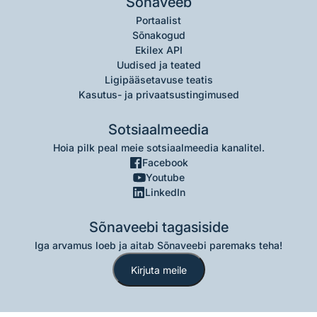
Sõnaveeb
Portaalist
Sõnakogud
Ekilex API
Uudised ja teated
Ligipääsetavuse teatis
Kasutus- ja privaatsustingimused
Sotsiaalmeedia
Hoia pilk peal meie sotsiaalmeedia kanalitel.
Facebook
Youtube
LinkedIn
Sõnaveebi tagasiside
Iga arvamus loeb ja aitab Sõnaveebi paremaks teha!
Kirjuta meile