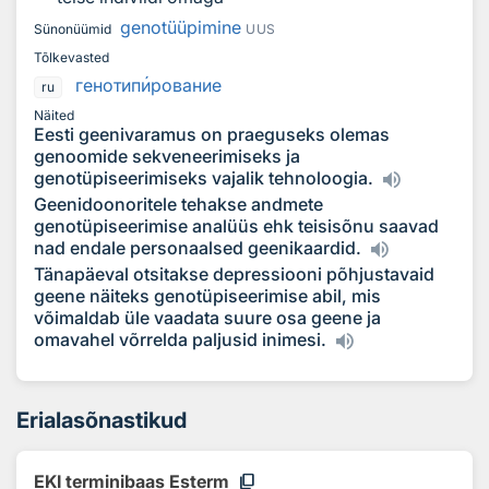
genotüüpimine
Sünonüümid
UUS
Tõlkevasted
генотип
и
рование
ru
Näited
Eesti geenivaramus on praeguseks olemas
genoomide sekveneerimiseks ja
genotüpiseerimiseks vajalik tehnoloogia.
Geenidoonoritele tehakse andmete
genotüpiseerimise analüüs ehk teisisõnu saavad
nad endale personaalsed geenikaardid.
Tänapäeval otsitakse depressiooni põhjustavaid
geene näiteks genotüpiseerimise abil, mis
võimaldab üle vaadata suure osa geene ja
omavahel võrrelda paljusid inimesi.
Erialasõnastikud
content_copy
EKI terminibaas Esterm