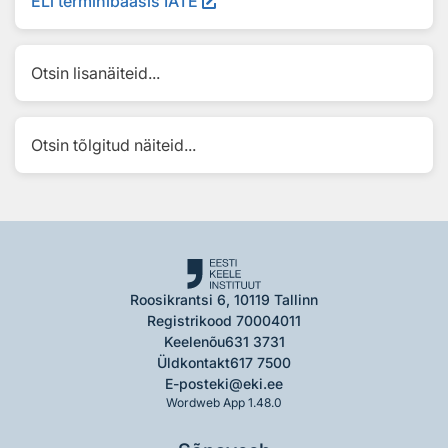
ELi terminibaasis IATE
Otsin lisanäiteid...
Otsin tõlgitud näiteid...
Roosikrantsi 6, 10119 Tallinn
Registrikood 70004011
Keelenõu
631 3731
Üldkontakt
617 7500
E-post
eki@eki.ee
Wordweb App 1.48.0