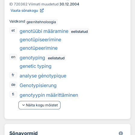
ID
720362
Viimati muudetud
30.12.2004
Vaata sõnakogu
Valdkond
geenitehnoloogia
genotüübi määramine
et
eelistatud
genotüpiseerimine
genotüpeerimine
genotyping
en
eelistatud
genetic typing
analyse génotypique
fr
Genotypisierung
de
genotyypin määrittäminen
fi
keyboard_arrow_down
Näita kogu mõistet
Sõnavormid