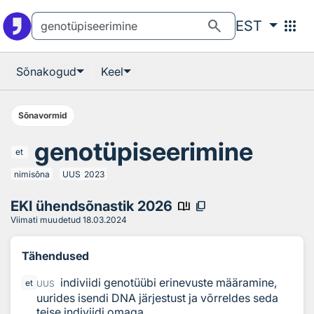
Otsingu juurde
Põhisisu juurde
search
apps
EST
Sõnakogud
Keel
Sõnavormid
genotüpiseerimine
et
nimisõna
UUS
2023
EKI ühendsõnastik 2026
book_ribbon
content_copy
Viimati muudetud
18.03.2024
Tähendused
indiviidi genotüübi erinevuste määramine,
et
UUS
uurides isendi DNA järjestust ja võrreldes seda
teise indiviidi omaga