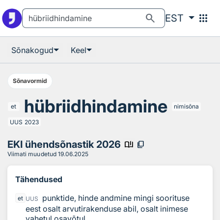
Otsingu juurde
Põhisisu juurde
search
apps
EST
Sõnakogud
Keel
Sõnavormid
hübriidhindamine
et
nimisõna
UUS
2023
EKI ühendsõnastik 2026
book_ribbon
content_copy
Viimati muudetud
19.06.2025
Tähendused
punktide, hinde andmine mingi soorituse
et
UUS
eest osalt arvutirakenduse abil, osalt inimese
vahetul osavõtul