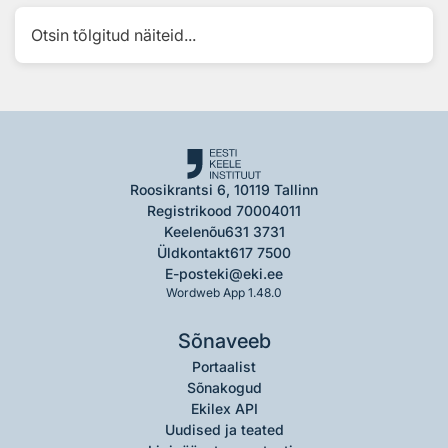
Otsin tõlgitud näiteid...
Roosikrantsi 6, 10119 Tallinn
Registrikood 70004011
Keelenõu
631 3731
Üldkontakt
617 7500
E-post
eki@eki.ee
Wordweb App 1.48.0
Sõnaveeb
Portaalist
Sõnakogud
Ekilex API
Uudised ja teated