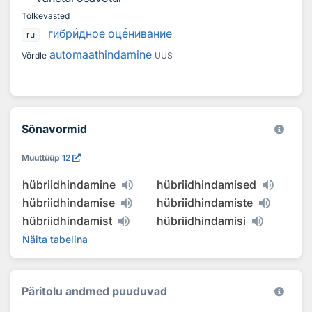
Tõlkevasted
гибр
и
дное оц
е
нивание
ru
automaathindamine
Võrdle
UUS
Sõnavormid
Muuttüüp
12
hübriidhindamine
hübriidhindamised
hübriidhindamise
hübriidhindamiste
hübriidhindamist
hübriidhindamisi
Näita tabelina
Päritolu andmed puuduvad