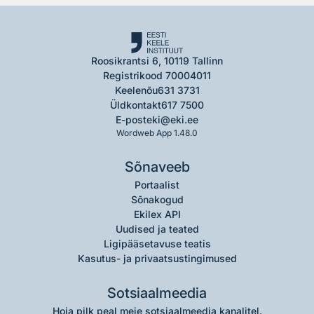
Roosikrantsi 6, 10119 Tallinn
Registrikood 70004011
Keelenõu
631 3731
Üldkontakt
617 7500
E-post
eki@eki.ee
Wordweb App 1.48.0
Sõnaveeb
Portaalist
Sõnakogud
Ekilex API
Uudised ja teated
Ligipääsetavuse teatis
Kasutus- ja privaatsustingimused
Sotsiaalmeedia
Hoia pilk peal meie sotsiaalmeedia kanalitel.