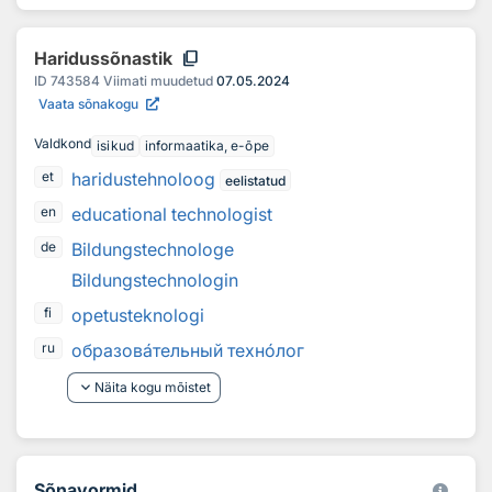
content_copy
Haridussõnastik
ID
743584
Viimati muudetud
07.05.2024
Vaata sõnakogu
Valdkond
isikud
informaatika, e-õpe
haridustehnoloog
et
eelistatud
educational technologist
en
Bildungstechnologe
de
Bildungstechnologin
opetusteknologi
fi
образов
а
тельный техн
о
лог
ru
keyboard_arrow_down
Näita kogu mõistet
Sõnavormid