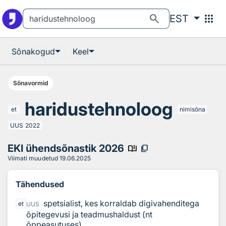
Otsingu juurde
Põhisisu juurde
search
apps
EST
Sõnakogud
Keel
Sõnavormid
haridustehnoloog
et
nimisõna
UUS
2022
EKI ühendsõnastik 2026
book_ribbon
content_copy
Viimati muudetud
19.06.2025
Tähendused
spetsialist, kes korraldab digivahenditega
et
UUS
õpitegevusi ja teadmushaldust (nt
õppeasutuses)