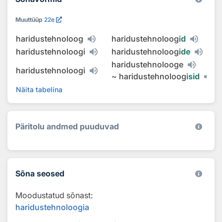
Muuttüüp
22e
haridustehnoloog
haridustehnoloogi
d
haridustehnoloogi
haridustehnoloogi
de
haridustehnolooge
haridustehnoloogi
~
haridustehnoloogi
sid
Näita tabelina
Päritolu andmed puuduvad
Sõna seosed
Moodustatud sõnast:
haridustehnoloogia