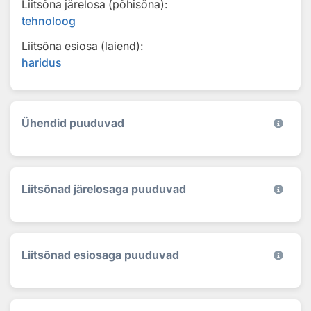
Liitsõna järelosa (põhisõna):
tehnoloog
Liitsõna esiosa (laiend):
haridus
Ühendid puuduvad
Liitsõnad järelosaga puuduvad
Liitsõnad esiosaga puuduvad