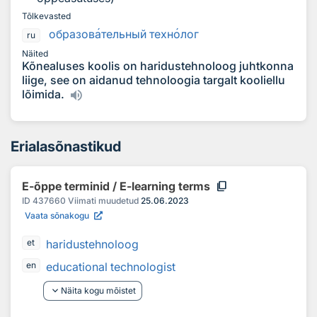
Tõlkevasted
образов
а
тельный техн
о
лог
ru
Näited
Kõnealuses koolis on haridustehnoloog juhtkonna
liige, see on aidanud tehnoloogia targalt kooliellu
lõimida.
Erialasõnastikud
content_copy
E-õppe terminid / E-learning terms
ID
437660
Viimati muudetud
25.06.2023
Vaata sõnakogu
haridustehnoloog
et
educational technologist
en
keyboard_arrow_down
Näita kogu mõistet