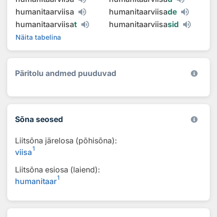
humanitaarviisa
humanitaarviisa
de
humanitaarviisa
t
humanitaarviisa
sid
Näita tabelina
Päritolu andmed puuduvad
Sõna seosed
Liitsõna järelosa (põhisõna):
1
viisa
Liitsõna esiosa (laiend):
1
humanitaar