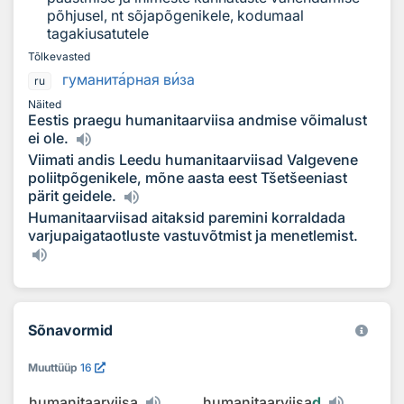
põhjusel, nt sõjapõgenikele, kodumaal
tagakiusatutele
Tõlkevasted
гуманит
а
рная в
и
за
ru
Näited
Eestis praegu humanitaarviisa andmise võimalust
ei ole.
Viimati andis Leedu humanitaarviisad Valgevene
poliitpõgenikele, mõne aasta eest Tšetšeeniast
pärit geidele.
Humanitaarviisad aitaksid paremini korraldada
varjupaigataotluste vastuvõtmist ja menetlemist.
Sõnavormid
Muuttüüp
16
humanitaarviisa
humanitaarviisa
d