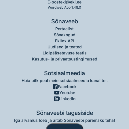
E-post
eki@eki.ee
Wordweb App 1.48.0
Sõnaveeb
Portaalist
Sõnakogud
Ekilex API
Uudised ja teated
Ligipääsetavuse teatis
Kasutus- ja privaatsustingimused
Sotsiaalmeedia
Hoia pilk peal meie sotsiaalmeedia kanalitel.
Facebook
Youtube
LinkedIn
Sõnaveebi tagasiside
Iga arvamus loeb ja aitab Sõnaveebi paremaks teha!