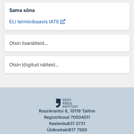
Sama sõna
ELi terminibaasis IATE
Otsin lisanäiteid...
Otsin tõlgitud näiteid...
Roosikrantsi 6, 10119 Tallinn
Registrikood 70004011
Keelenõu
631 3731
Üldkontakt
617 7500