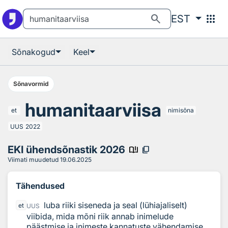
Otsingu juurde
Põhisisu juurde
search
apps
EST
Sõnakogud
Keel
Sõnavormid
humanitaarviisa
et
nimisõna
UUS
2022
EKI ühendsõnastik 2026
book_ribbon
content_copy
Viimati muudetud
19.06.2025
Tähendused
luba riiki siseneda ja seal (lühiajaliselt)
et
UUS
viibida, mida mõni riik annab inimelude
päästmise ja inimeste kannatuste vähendamise