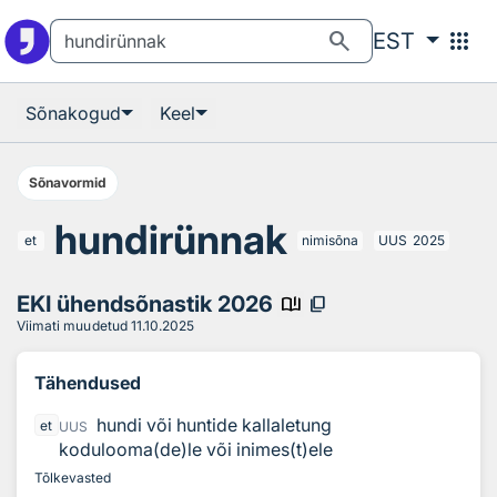
Otsingu juurde
Põhisisu juurde
search
apps
EST
Sõnakogud
Keel
Sõnavormid
hundirünnak
et
nimisõna
UUS
2025
EKI ühendsõnastik 2026
book_ribbon
content_copy
Viimati muudetud
11.10.2025
Tähendused
hundi või huntide kallaletung
et
UUS
kodulooma(de)le või inimes(t)ele
Tõlkevasted