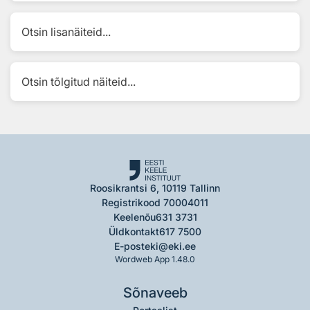
Otsin lisanäiteid...
Otsin tõlgitud näiteid...
Roosikrantsi 6, 10119 Tallinn
Registrikood 70004011
Keelenõu
631 3731
Üldkontakt
617 7500
E-post
eki@eki.ee
Wordweb App 1.48.0
Sõnaveeb