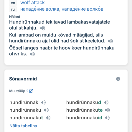
wolf attack
en
напад
е
ние в
о
лка
,
напад
е
ние волк
о
в
ru
Näited
Hundirünnakud tekitavad lambakasvatajatele
olulist kahju.
Kui lambad on muidu kõvad määgijad, siis
hundirünnaku ajal olid nad šokist keeletud.
Öösel langes naabrite hoovikoer hundirünnaku
ohvriks.
Sõnavormid
Muuttüüp
2
hundirünnak
hundirünnaku
d
hundirünnaku
hundirünnaku
te
hundirünnaku
t
hundirünnaku
id
Näita tabelina