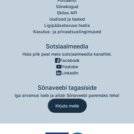
Portaalist
Sõnakogud
Ekilex API
Uudised ja teated
Ligipääsetavuse teatis
Kasutus- ja privaatsustingimused
Sotsiaalmeedia
Hoia pilk peal meie sotsiaalmeedia kanalitel.
Facebook
Youtube
LinkedIn
Sõnaveebi tagasiside
Iga arvamus loeb ja aitab Sõnaveebi paremaks teha!
Kirjuta meile