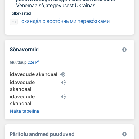
Venemaa sõjategevusest Ukrainas
Tõlkevasted
сканд
а
л с вост
о
чными перев
о
зками
ru
Sõnavormid
Muuttüüp
22e
idavedude skandaal
idavedude
skandaali
idavedude
skandaali
Näita tabelina
Päritolu andmed puuduvad