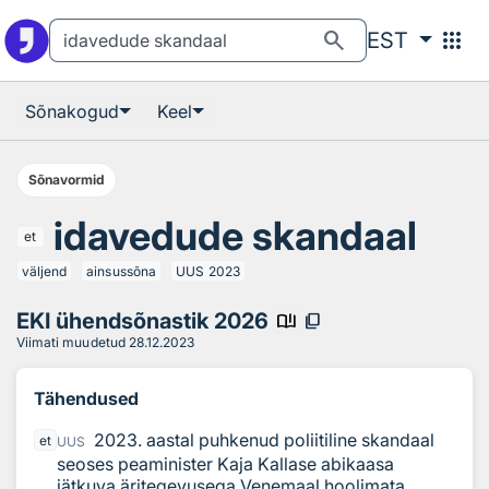
Otsingu juurde
Põhisisu juurde
search
apps
EST
Sõnakogud
Keel
Sõnavormid
idavedude skandaal
et
väljend
ainsussõna
UUS
2023
EKI ühendsõnastik 2026
book_ribbon
content_copy
Viimati muudetud
28.12.2023
Tähendused
2023. aastal puhkenud poliitiline skandaal
et
UUS
seoses peaminister Kaja Kallase abikaasa
jätkuva äritegevusega Venemaal hoolimata