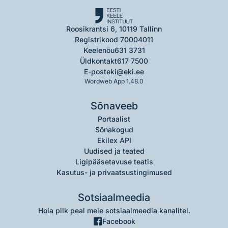
Roosikrantsi 6, 10119 Tallinn
Registrikood 70004011
Keelenõu
631 3731
Üldkontakt
617 7500
E-post
eki@eki.ee
Wordweb App 1.48.0
Sõnaveeb
Portaalist
Sõnakogud
Ekilex API
Uudised ja teated
Ligipääsetavuse teatis
Kasutus- ja privaatsustingimused
Sotsiaalmeedia
Hoia pilk peal meie sotsiaalmeedia kanalitel.
Facebook