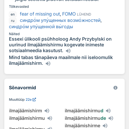
Tõlkevasted
fear of missing out
,
FOMO
en
LÜHEND
синдр
о
м уп
у
щенных возм
о
жностей
,
ru
синдр
о
м уп
у
щенной в
ы
годы
Näited
Essexi ülikooli psühholoog Andy Przybylski on
uurinud ilmajäämishirmu kogevate inimeste
sotsiaalmeedia kasutust.
Mind tabas tänapäeva maailmale nii iseloomulik
ilmajäämishirm.
Sõnavormid
Muuttüüp
22e
ilmajäämishirm
ilmajäämishirmu
d
ilmajäämishirmu
ilmajäämishirmu
de
ilmajäämishirme
ilmajäämishirmu