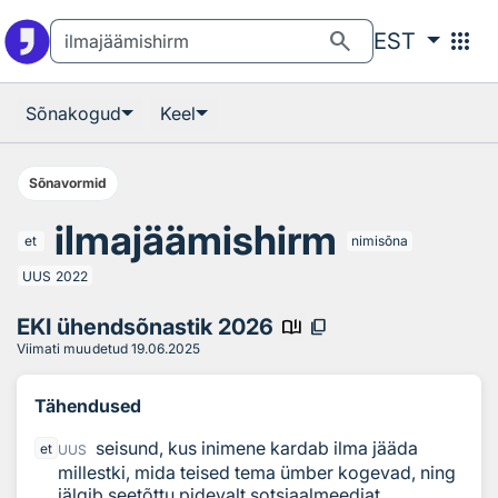
Otsingu juurde
Põhisisu juurde
search
apps
EST
Sõnakogud
Keel
Sõnavormid
ilmajäämishirm
et
nimisõna
UUS
2022
EKI ühendsõnastik 2026
book_ribbon
content_copy
Viimati muudetud
19.06.2025
Tähendused
seisund, kus inimene kardab ilma jääda
et
UUS
millestki, mida teised tema ümber kogevad, ning
jälgib seetõttu pidevalt sotsiaalmeediat