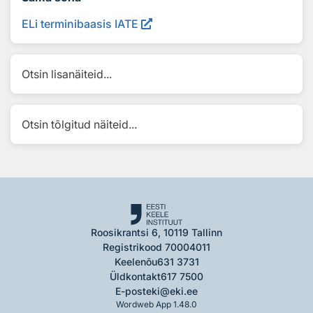
ELi terminibaasis IATE
Otsin lisanäiteid...
Otsin tõlgitud näiteid...
Roosikrantsi 6, 10119 Tallinn
Registrikood 70004011
Keelenõu
631 3731
Üldkontakt
617 7500
E-post
eki@eki.ee
Wordweb App 1.48.0