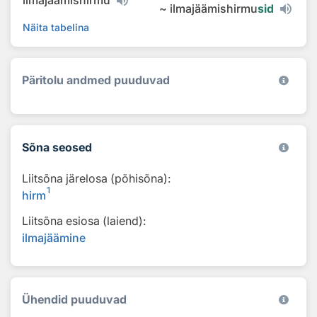
~
ilmajäämishirmu
sid
Näita tabelina
Päritolu andmed puuduvad
Sõna seosed
Liitsõna järelosa (põhisõna):
1
hirm
Liitsõna esiosa (laiend):
ilmajäämine
Ühendid puuduvad