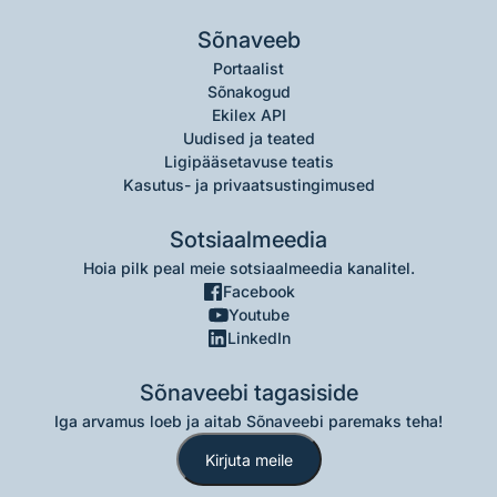
Sõnaveeb
Portaalist
Sõnakogud
Ekilex API
Uudised ja teated
Ligipääsetavuse teatis
Kasutus- ja privaatsustingimused
Sotsiaalmeedia
Hoia pilk peal meie sotsiaalmeedia kanalitel.
Facebook
Youtube
LinkedIn
Sõnaveebi tagasiside
Iga arvamus loeb ja aitab Sõnaveebi paremaks teha!
Kirjuta meile