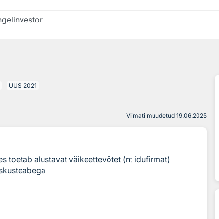
UUS
2021
Viimati muudetud
19.06.2025
s toetab alustavat väikeettevõtet (nt idufirmat)
 oskusteabega