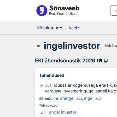
Otsingu juurde
Põhisisu juurde
Sõnakogud
Keel
ingelinvestor
et
nimisõna
EKI ühendsõnastik 2026
book_ribbon
content_copy
Tähendused
jõukas ärikogemusega eraisik, ke
et
UUS
varajase investeeringuga, sageli ka
äriingel
,
ingel
Sünonüümid
UUS
UUS
Tõlkevasted
angel investor
en