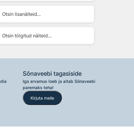
Otsin lisanäiteid...
Otsin tõlgitud näiteid...
Sõnaveebi tagasiside
edia
Iga arvamus loeb ja aitab Sõnaveebi
paremaks teha!
Kirjuta meile