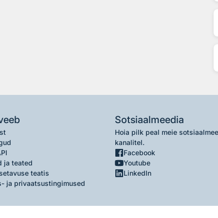
veeb
Sotsiaalmeedia
st
Hoia pilk peal meie sotsiaalme
gud
kanalitel.
API
Facebook
 ja teated
Youtube
setavuse teatis
LinkedIn
- ja privaatsustingimused