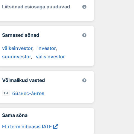
Liitsõnad esiosaga puuduvad
Sarnased sõnad
väikeinvestor
investor
suurinvestor
välisinvestor
Võimalikud vasted
б
и
знес-
а
нгел
ru
Sama sõna
ELi terminibaasis IATE