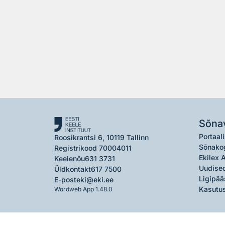
Sõna
Portaali
Roosikrantsi 6, 10119 Tallinn
Sõnako
Registrikood 70004011
Ekilex 
Keelenõu
631 3731
Uudised
Üldkontakt
617 7500
Ligipää
E-post
eki@eki.ee
Kasutus
Wordweb App 1.48.0