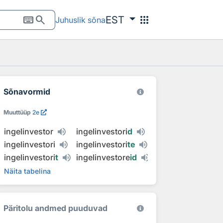
keyboard
search
apps
EST
Juhuslik sõna
Sõnavormid
Muuttüüp
2e
ingelinvestor
ingelinvestori
d
ingelinvestori
ingelinvestori
te
ingelinvestori
t
ingelinvestore
id
Näita tabelina
Päritolu andmed puuduvad