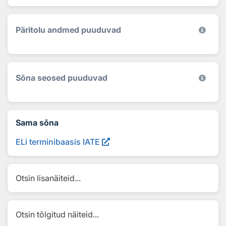
Päritolu andmed puuduvad
Sõna seosed puuduvad
Sama sõna
ELi terminibaasis IATE
Otsin lisanäiteid...
Otsin tõlgitud näiteid...