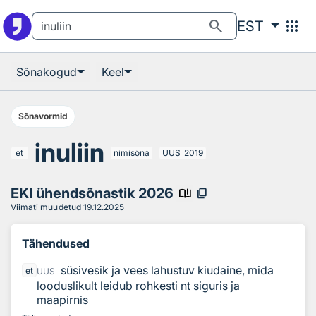
Otsingu juurde
Põhisisu juurde
search
apps
EST
Sõnakogud
Keel
Sõnavormid
inuliin
et
nimisõna
UUS
2019
EKI ühendsõnastik 2026
book_ribbon
content_copy
Viimati muudetud
19.12.2025
Tähendused
süsivesik ja vees lahustuv kiudaine, mida
et
UUS
looduslikult leidub rohkesti nt siguris ja
maapirnis