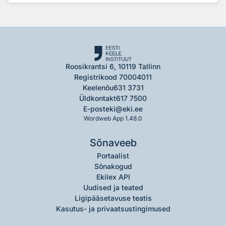
Roosikrantsi 6, 10119 Tallinn
Registrikood 70004011
Keelenõu
631 3731
Üldkontakt
617 7500
E-post
eki@eki.ee
Wordweb App 1.48.0
Sõnaveeb
Portaalist
Sõnakogud
Ekilex API
Uudised ja teated
Ligipääsetavuse teatis
Kasutus- ja privaatsustingimused