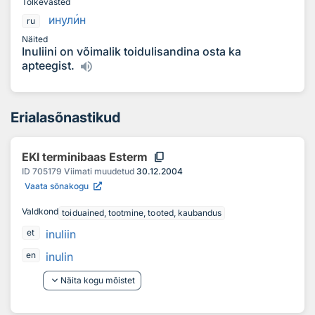
Tõlkevasted
инул
и
н
ru
Näited
Inuliini on võimalik toidulisandina osta ka
apteegist.
Erialasõnastikud
content_copy
EKI terminibaas Esterm
ID
705179
Viimati muudetud
30.12.2004
Vaata sõnakogu
Valdkond
toiduained, tootmine, tooted, kaubandus
inuliin
et
inulin
en
keyboard_arrow_down
Näita kogu mõistet