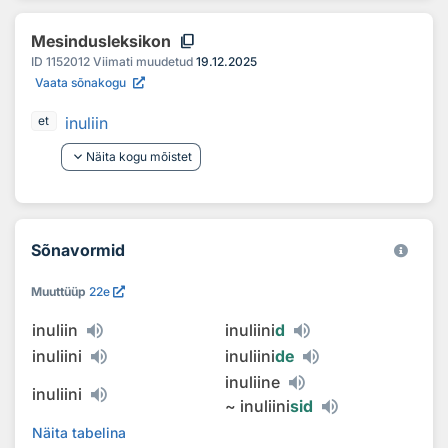
content_copy
Mesindusleksikon
ID
1152012
Viimati muudetud
19.12.2025
Vaata sõnakogu
inuliin
et
keyboard_arrow_down
Näita kogu mõistet
Sõnavormid
Muuttüüp
22e
inuliin
inuliini
d
inuliini
inuliini
de
inuliine
inuliini
~
inuliini
sid
Näita tabelina