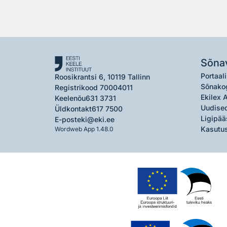
Sõna
Portaali
Roosikrantsi 6, 10119 Tallinn
Sõnako
Registrikood 70004011
Ekilex 
Keelenõu
631 3731
Uudised
Üldkontakt
617 7500
Ligipää
E-post
eki@eki.ee
Kasutus
Wordweb App 1.48.0