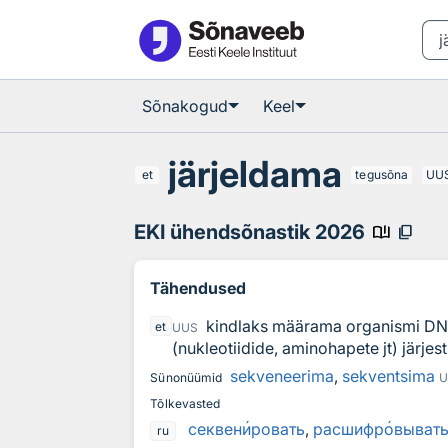
Otsingu juurde
Põhisisu juurde
Sõnakogud
Keel
järjeldama
et
tegusõna
UU
EKI ühendsõnastik 2026
book_ribbon
content_copy
Tähendused
kindlaks määrama organismi DNA
et
UUS
(nukleotiidide, aminohapete jt) järje
sekveneerima
,
sekventsima
Sünonüümid
U
Tõlkevasted
секвен
и
ровать
,
расшифр
о
выват
ru