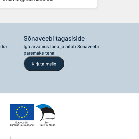
Sõnaveebi tagasiside
edia
Iga arvamus loeb ja aitab Sõnaveebi
paremaks teha!
Kirjuta meile