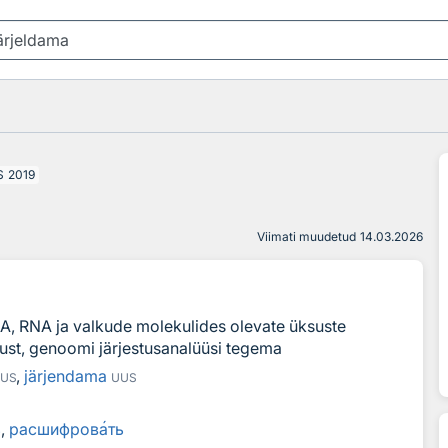
S
2019
Viimati muudetud
14.03.2026
, RNA ja valkude molekulides olevate üksuste
stust, genoomi järjestusanalüüsi tegema
,
järjendama
US
UUS
ь
,
расшифров
а
ть