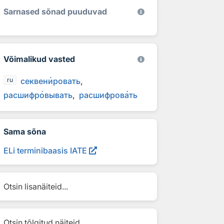
Sarnased sõnad puuduvad
Võimalikud vasted
секвен
и
ровать
ru
расшифр
о
вывать
расшифров
а
ть
Sama sõna
ELi terminibaasis IATE
Otsin lisanäiteid...
Otsin tõlgitud näiteid...