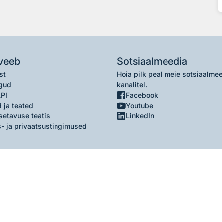
veeb
Sotsiaalmeedia
st
Hoia pilk peal meie sotsiaalme
gud
kanalitel.
API
Facebook
 ja teated
Youtube
setavuse teatis
LinkedIn
- ja privaatsustingimused