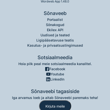
Wordweb App 1.48.0
Sõnaveeb
Portaalist
Sõnakogud
Ekilex API
Uudised ja teated
Ligipääsetavuse teatis
Kasutus- ja privaatsustingimused
Sotsiaalmeedia
Hoia pilk peal meie sotsiaalmeedia kanalitel.
Facebook
Youtube
LinkedIn
Sõnaveebi tagasiside
Iga arvamus loeb ja aitab Sõnaveebi paremaks teha!
Kirjuta meile