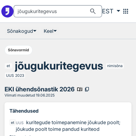
Otsingu juurde
Põhisisu juurde
search
apps
EST
Sõnakogud
Keel
Sõnavormid
jõugukuritegevus
et
nimisõna
UUS
2023
EKI ühendsõnastik 2026
book_ribbon
content_copy
Viimati muudetud
19.06.2025
Tähendused
kuritegude toimepanemine jõukude poolt;
et
UUS
jõukude poolt toime pandud kuriteod