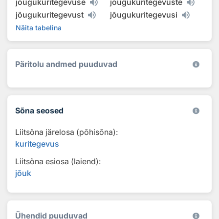
jõugukuritegevuse
jõugukuritegevuste
jõugukuritegevust
jõugukuritegevusi
Näita tabelina
Päritolu andmed puuduvad
Sõna seosed
Liitsõna järelosa (põhisõna):
kuritegevus
Liitsõna esiosa (laiend):
jõuk
Ühendid puuduvad