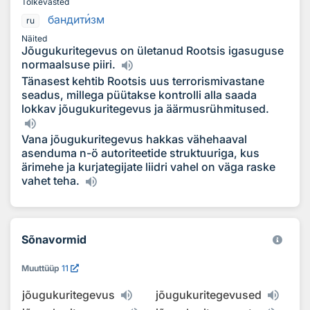
Tõlkevasted
бандит
и
зм
ru
Näited
Jõugukuritegevus on ületanud Rootsis igasuguse
normaalsuse piiri.
Tänasest kehtib Rootsis uus terrorismivastane
seadus, millega püütakse kontrolli alla saada
lokkav jõugukuritegevus ja äärmusrühmitused.
Vana jõugukuritegevus hakkas vähehaaval
asenduma n-ö autoriteetide struktuuriga, kus
ärimehe ja kurjategijate liidri vahel on väga raske
vahet teha.
Sõnavormid
Muuttüüp
11
jõugukuritegevus
jõugukuritegevused