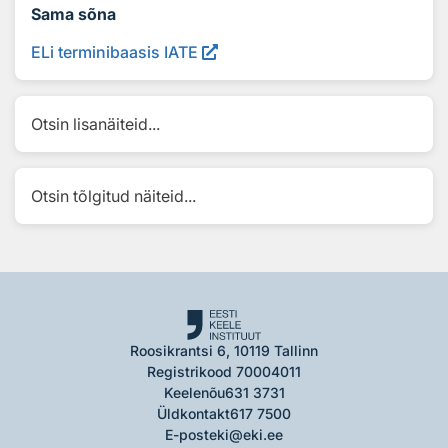
Sama sõna
ELi terminibaasis IATE
Otsin lisanäiteid...
Otsin tõlgitud näiteid...
Roosikrantsi 6, 10119 Tallinn
Registrikood 70004011
Keelenõu
631 3731
Üldkontakt
617 7500
E-post
eki@eki.ee