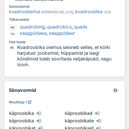
Sünonüümid
kvadrooberlus
,
kvadroobika
KÕNEKEELNE
,
UUS
UUS
Tõlkevasted
quadrobing
,
quadrobics
,
quads
en
квадр
о
бика
,
квадр
о
бинг
ru
Hea teada
Kvadroobika olemus seisneb selles, et kõiki
et
harjutusi: jooksmist, hüppamist ja isegi
kõndimist tuleb sooritada neljakäpukil, nagu
loom.
Sõnavormid
Muuttüüp
1
käproobika
käproobika
d
käproobika
käproobika
te
käproobika
t
käproobika
id