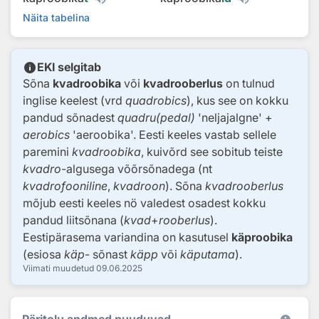
Näita tabelina
info
EKI selgitab
Sõna
kvadroobika
või
kvadrooberlus
on tulnud
inglise keelest (vrd
quadrobics
), kus see on kokku
pandud sõnadest
quadru(pedal)
'neljajalgne' +
aerobics
'aeroobika'. Eesti keeles vastab sellele
paremini
kvadroobika
, kuivõrd see sobitub teiste
kvadro
-algusega võõrsõnadega (nt
kvadrofooniline
,
kvadroon
). Sõna
kvadrooberlus
mõjub eesti keeles nö valedest osadest kokku
pandud liitsõnana (
kvad
+
rooberlus
).
Eestipärasema variandina on kasutusel
käproobika
(esiosa
käp
- sõnast
käpp
või
käputama
).
Viimati muudetud
09.06.2025
Päritolu andmed puuduvad