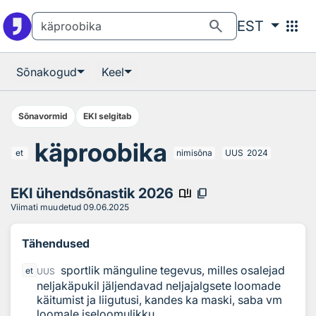
Otsingu juurde
Põhisisu juurde
search
apps
EST
Sõnakogud
Keel
Sõnavormid
EKI selgitab
käproobika
et
nimisõna
UUS
2024
EKI ühendsõnastik 2026
book_ribbon
content_copy
Viimati muudetud
09.06.2025
Tähendused
sportlik mänguline tegevus, milles osalejad
et
UUS
neljakäpukil jäljendavad neljajalgsete loomade
käitumist ja liigutusi, kandes ka maski, saba vm
loomale iseloomulikku