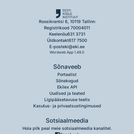
Roosikrantsi 6, 10119 Tallinn
Registrikood 70004011
Keelenõu
631 3731
Üldkontakt
617 7500
E-post
eki@eki.ee
Wordweb App 1.48.0
Sõnaveeb
Portaalist
Sõnakogud
Ekilex API
Uudised ja teated
Ligipääsetavuse teatis
Kasutus- ja privaatsustingimused
Sotsiaalmeedia
Hoia pilk peal meie sotsiaalmeedia kanalitel.