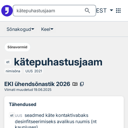
Otsingu juurde
Põhisisu juurde
search
apps
EST
Sõnakogud
Keel
Sõnavormid
kätepuhastusjaam
et
nimisõna
UUS
2021
EKI ühendsõnastik 2026
book_ribbon
content_copy
Viimati muudetud
19.06.2025
Tähendused
seadmed käte kontaktivabaks
et
UUS
desinfitseerimiseks avalikus ruumis (nt
kaupluses)