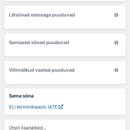
Liitsõnad esiosaga puuduvad
Sarnased sõnad puuduvad
Võimalikud vasted puuduvad
Sama sõna
ELi terminibaasis IATE
Otsin lisanäiteid...