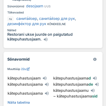
desojaam
Sünonüümid
UUS
Tõlkevasted
санит
а
йзер
,
санит
а
йзер для рук
,
ru
дезинф
е
ктор для рук
KÕNEKEELNE
Näited
Restorani ukse juurde on paigutatud
kätepuhastusjaam.
Sõnavormid
Muuttüüp
22u
kätepuhastusjaam
kätepuhastusjaama
d
kätepuhastusjaama
kätepuhastusjaama
de
kätepuhastusjaamu
kätepuhastusjaama
~
kätepuhastusjaama
sid
Näita tabelina