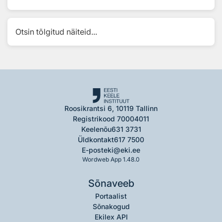
Otsin tõlgitud näiteid...
Roosikrantsi 6, 10119 Tallinn
Registrikood 70004011
Keelenõu
631 3731
Üldkontakt
617 7500
E-post
eki@eki.ee
Wordweb App 1.48.0
Sõnaveeb
Portaalist
Sõnakogud
Ekilex API