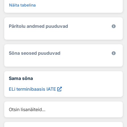
Näita tabelina
Päritolu andmed puuduvad
Sõna seosed puuduvad
Sama sõna
ELi terminibaasis IATE
Otsin lisanäiteid...