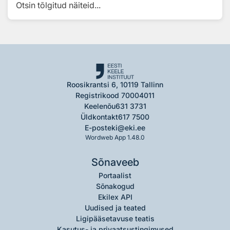
Otsin tõlgitud näiteid...
Roosikrantsi 6, 10119 Tallinn
Registrikood 70004011
Keelenõu
631 3731
Üldkontakt
617 7500
E-post
eki@eki.ee
Wordweb App 1.48.0
Sõnaveeb
Portaalist
Sõnakogud
Ekilex API
Uudised ja teated
Ligipääsetavuse teatis
Kasutus- ja privaatsustingimused