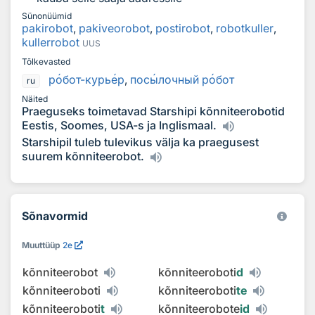
Sünonüümid
pakirobot
,
pakiveorobot
,
postirobot
,
robotkuller
,
kullerrobot
UUS
Tõlkevasted
р
о
бот-курь
е
р
,
пос
ы
лочный р
о
бот
ru
Näited
Praeguseks toimetavad Starshipi kõnniteerobotid
Eestis, Soomes, USA-s ja Inglismaal.
Starshipil tuleb tulevikus välja ka praegusest
suurem kõnniteerobot.
Sõnavormid
Muuttüüp
2e
kõnniteerobot
kõnniteeroboti
d
kõnniteeroboti
kõnniteeroboti
te
kõnniteeroboti
t
kõnniteerobote
id