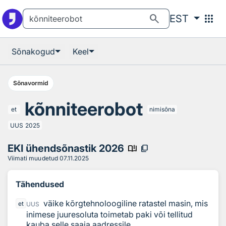
Otsingu juurde
Põhisisu juurde
search
apps
EST
Sõnakogud
Keel
Sõnavormid
kõnniteerobot
et
nimisõna
UUS
2025
EKI ühendsõnastik 2026
book_ribbon
content_copy
Viimati muudetud
07.11.2025
Tähendused
väike kõrgtehnoloogiline ratastel masin, mis
et
UUS
inimese juuresoluta toimetab paki või tellitud
kauba selle saaja aadressile