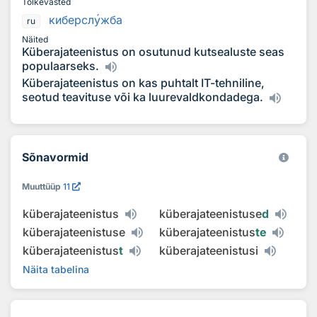
Tõlkevasted
киберсл
у
жба
ru
Näited
Küberajateenistus on osutunud kutsealuste seas
populaarseks.
Küberajateenistus on kas puhtalt IT-tehniline,
seotud teavituse või ka luurevaldkondadega.
Sõnavormid
Muuttüüp
11
küberajateenistus
küberajateenistuse
d
küberajateenistuse
küberajateenistus
te
küberajateenistus
t
küberajateenistusi
Näita tabelina