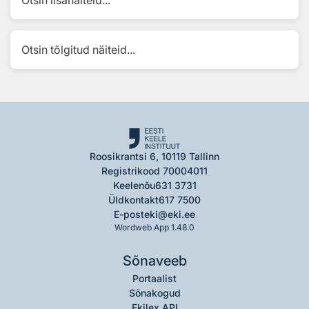
Otsin lisanäiteid...
Otsin tõlgitud näiteid...
Roosikrantsi 6, 10119 Tallinn
Registrikood 70004011
Keelenõu
631 3731
Üldkontakt
617 7500
E-post
eki@eki.ee
Wordweb App 1.48.0
Sõnaveeb
Portaalist
Sõnakogud
Ekilex API