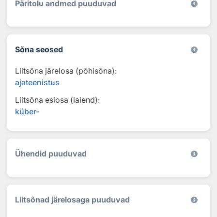
Päritolu andmed puuduvad
Sõna seosed
Liitsõna järelosa (põhisõna):
ajateenistus
Liitsõna esiosa (laiend):
küber-
Ühendid puuduvad
Liitsõnad järelosaga puuduvad