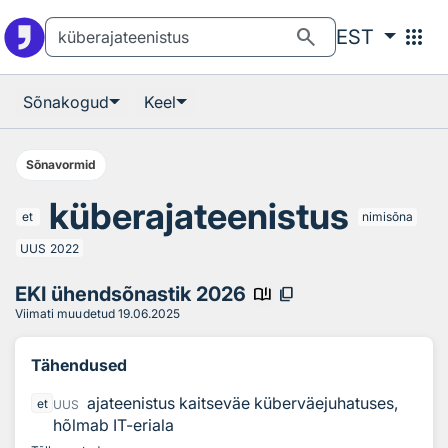
Otsingu juurde
Põhisisu juurde
search
apps
EST
Sõnakogud
Keel
Sõnavormid
küberajateenistus
et
nimisõna
UUS
2022
EKI ühendsõnastik 2026
book_ribbon
content_copy
Viimati muudetud
19.06.2025
Tähendused
ajateenistus kaitseväe küberväejuhatuses,
et
UUS
hõlmab IT-eriala