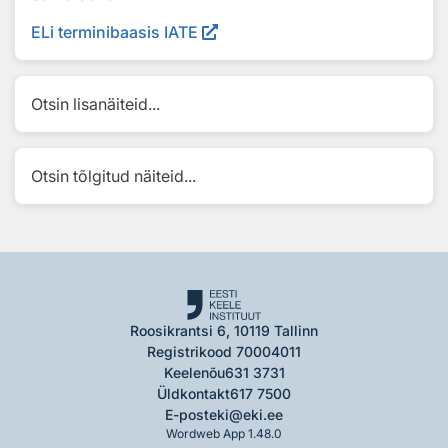
ELi terminibaasis IATE
Otsin lisanäiteid...
Otsin tõlgitud näiteid...
Roosikrantsi 6, 10119 Tallinn
Registrikood 70004011
Keelenõu
631 3731
Üldkontakt
617 7500
E-post
eki@eki.ee
Wordweb App 1.48.0