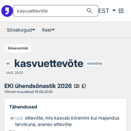
Otsingu juurde
Põhisisu juurde
search
apps
EST
Sõnakogud
Keel
Sõnavormid
kasvuettevõte
et
nimisõna
UUS
2023
EKI ühendsõnastik 2026
book_ribbon
content_copy
Viimati muudetud
19.06.2025
Tähendused
ettevõte, mis kasvab kiiremini kui majandus
et
UUS
tervikuna, arenev ettevõte