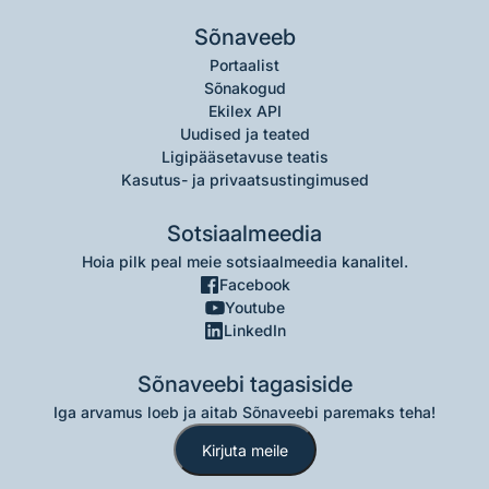
Sõnaveeb
Portaalist
Sõnakogud
Ekilex API
Uudised ja teated
Ligipääsetavuse teatis
Kasutus- ja privaatsustingimused
Sotsiaalmeedia
Hoia pilk peal meie sotsiaalmeedia kanalitel.
Facebook
Youtube
LinkedIn
Sõnaveebi tagasiside
Iga arvamus loeb ja aitab Sõnaveebi paremaks teha!
Kirjuta meile