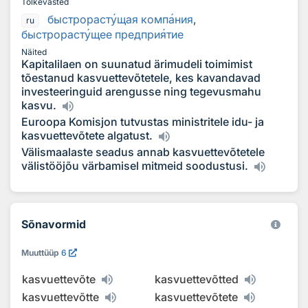
Tõlkevasted
быстрораст
у
щая комп
а
ния
,
ru
быстрораст
у
щее предпри
я
тие
Näited
Kapitalilaen on suunatud ärimudeli toimimist
tõestanud kasvuettevõtetele, kes kavandavad
investeeringuid arengusse ning tegevusmahu
kasvu.
Euroopa Komisjon tutvustas ministritele idu- ja
kasvuettevõtete algatust.
Välismaalaste seadus annab kasvuettevõtetele
välistööjõu värbamisel mitmeid soodustusi.
Sõnavormid
Muuttüüp
6
kasvuettevõte
kasvuettevõtted
kasvuettevõtte
kasvuettevõtete