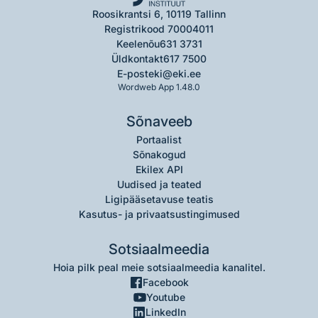
Roosikrantsi 6, 10119 Tallinn
Registrikood 70004011
Keelenõu
631 3731
Üldkontakt
617 7500
E-post
eki@eki.ee
Wordweb App 1.48.0
Sõnaveeb
Portaalist
Sõnakogud
Ekilex API
Uudised ja teated
Ligipääsetavuse teatis
Kasutus- ja privaatsustingimused
Sotsiaalmeedia
Hoia pilk peal meie sotsiaalmeedia kanalitel.
Facebook
Youtube
LinkedIn