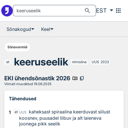
Otsingu juurde
Põhisisu juurde
search
apps
EST
Sõnakogud
Keel
Sõnavormid
keeruseelik
et
nimisõna
UUS
2023
EKI ühendsõnastik 2026
book_ribbon
content_copy
Viimati muudetud
19.06.2025
Tähendused
kaheksast spiraalina keerduvast siilust
1
et
UUS
koosnev, puusadel liibuv ja alt laieneva
joonega pikk seelik