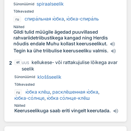
spiraalseelik
Sünonüümid
Tõlkevasted
спир
а
льная
ю
бка
,
ю
бка-спир
а
ль
ru
Näited
Gildi tulid müügile ägedad puuvillased
rahvariidetriibustikega kangad ning Herdis
nõudis endale Muhu kollast keeruseelikut.
Tegin ka ühe triibulise keeruseeliku valmis.
kellukese- või rattakujulise lõikega avar
2
et
UUS
seelik
kloššseelik
Sünonüümid
Tõlkevasted
ю
бка клёш
,
расклёшенная
ю
бка
,
ru
ю
бка-с
о
лнце
,
ю
бка с
о
лнце-клёш
Näited
Keeruseelikuga saab eriti vingelt keerutada.