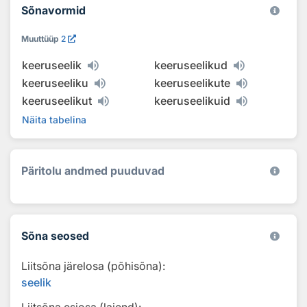
Sõnavormid
Muuttüüp
2
keeruseelik
keeruseelikud
keeruseeliku
keeruseelikute
keeruseelikut
keeruseelikuid
Näita tabelina
Päritolu andmed puuduvad
Sõna seosed
Liitsõna järelosa (põhisõna):
seelik
Liitsõna esiosa (laiend):