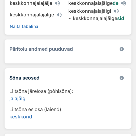
keskkonnajalajälje
keskkonnajalajälge
de
keskkonnajalajälgi
keskkonnajalajälge
~
keskkonnajalajälge
sid
Näita tabelina
Päritolu andmed puuduvad
Sõna seosed
Liitsõna järelosa (põhisõna):
jalajälg
Liitsõna esiosa (laiend):
keskkond