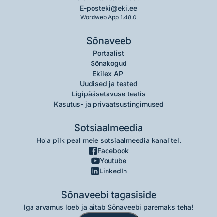
E-post
eki@eki.ee
Wordweb App 1.48.0
Sõnaveeb
Portaalist
Sõnakogud
Ekilex API
Uudised ja teated
Ligipääsetavuse teatis
Kasutus- ja privaatsustingimused
Sotsiaalmeedia
Hoia pilk peal meie sotsiaalmeedia kanalitel.
Facebook
Youtube
LinkedIn
Sõnaveebi tagasiside
Iga arvamus loeb ja aitab Sõnaveebi paremaks teha!