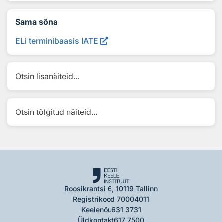
Sama sõna
ELi terminibaasis IATE
Otsin lisanäiteid...
Otsin tõlgitud näiteid...
Roosikrantsi 6, 10119 Tallinn
Registrikood 70004011
Keelenõu
631 3731
Üldkontakt
617 7500