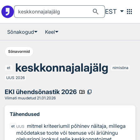
Otsingu juurde
Põhisisu juurde
search
apps
EST
Sõnakogud
Keel
Sõnavormid
keskkonnajalajälg
et
nimisõna
UUS
2026
EKI ühendsõnastik 2026
book_ribbon
content_copy
Viimati muudetud
21.01.2026
Tähendused
mitmel kriteeriumil põhinev näitaja, millega
et
UUS
mõõdetakse toote või teenuse või äriühingu
olelusringi jooksul selle keskkonnatoimet