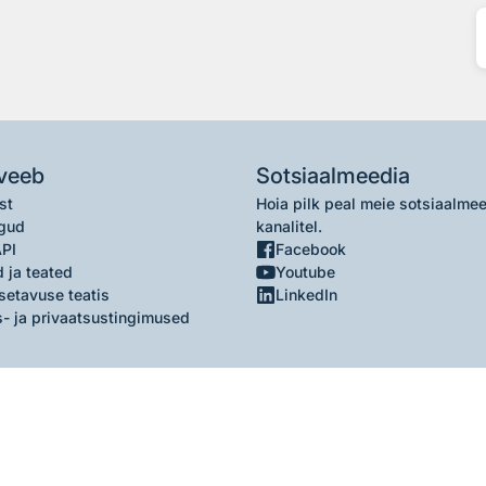
veeb
Sotsiaalmeedia
st
Hoia pilk peal meie sotsiaalme
gud
kanalitel.
API
Facebook
 ja teated
Youtube
setavuse teatis
LinkedIn
- ja privaatsustingimused