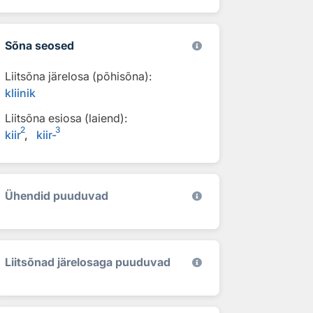
Sõna seosed
Liitsõna järelosa (põhisõna):
kliinik
Liitsõna esiosa (laiend):
2
3
kiir
kiir-
Ühendid puuduvad
Liitsõnad järelosaga puuduvad