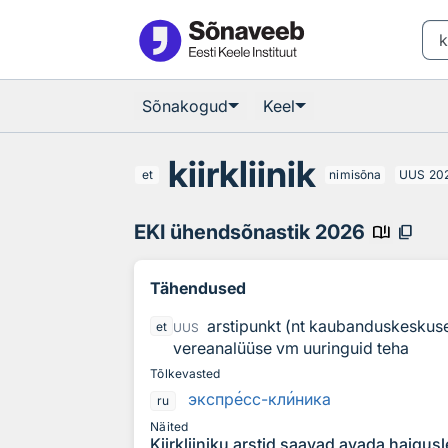
Otsingu juurde
Põhisisu juurde
Sõnakogud
Keel
kiirkliinik
et
nimisõna
UUS
20
EKI ühendsõnastik 2026
book_ribbon
content_copy
Tähendused
arstipunkt (nt kaubanduskeskuses
et
UUS
vereanalüüse vm uuringuid teha
Tõlkevasted
экспр
е
сс-кл
и
ника
ru
Näited
Kiirkliiniku arstid saavad avada haigus