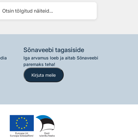
Otsin tõlgitud näiteid...
Sõnaveebi tagasiside
edia
Iga arvamus loeb ja aitab Sõnaveebi
paremaks teha!
Kirjuta meile