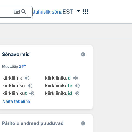
keyboard
search
apps
EST
Juhuslik sõna
Sõnavormid
Muuttüüp
2
kiirkliinik
kiirkliiniku
d
kiirkliiniku
kiirkliiniku
te
kiirkliiniku
t
kiirkliiniku
id
Näita tabelina
Päritolu andmed puuduvad