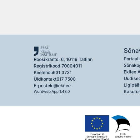
Sõna
Portaali
Roosikrantsi 6, 10119 Tallinn
Sõnako
Registrikood 70004011
Ekilex 
Keelenõu
631 3731
Uudised
Üldkontakt
617 7500
Ligipää
E-post
eki@eki.ee
Kasutus
Wordweb App 1.48.0