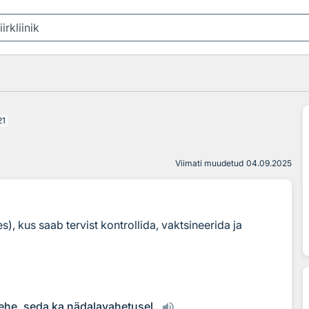
21
Viimati muudetud
04.09.2025
), kus saab tervist kontrollida, vaktsineerida ja
lehe, seda ka nädalavahetusel.