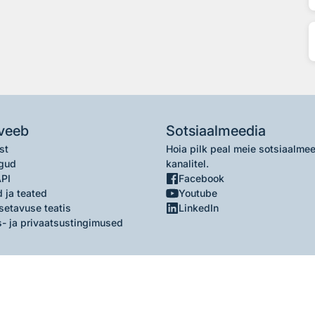
veeb
Sotsiaalmeedia
st
Hoia pilk peal meie sotsiaalme
gud
kanalitel.
API
Facebook
 ja teated
Youtube
setavuse teatis
LinkedIn
- ja privaatsustingimused