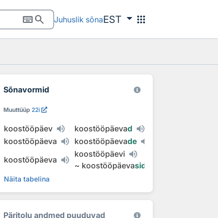
keyboard
search
apps
EST
Juhuslik sõna
Sõnavormid
Muuttüüp
22i
koostööpäev
koostööpäeva
d
koostööpäeva
koostööpäeva
de
koostööpäevi
koostööpäeva
~
koostööpäeva
sid
Näita tabelina
Päritolu andmed puuduvad