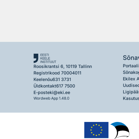
Sõna
Portaali
Roosikrantsi 6, 10119 Tallinn
Sõnako
Registrikood 70004011
Ekilex 
Keelenõu
631 3731
Uudised
Üldkontakt
617 7500
Ligipää
E-post
eki@eki.ee
Kasutus
Wordweb App 1.48.0