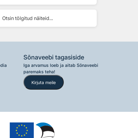
Otsin tõlgitud näiteid...
Sõnaveebi tagasiside
edia
Iga arvamus loeb ja aitab Sõnaveebi
paremaks teha!
Kirjuta meile