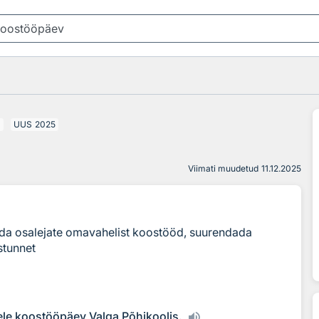
a
UUS
2025
Viimati muudetud
11.12.2025
ada osalejate omavahelist koostööd, suurendada
stunnet
ele koostööpäev Valga Põhikoolis.