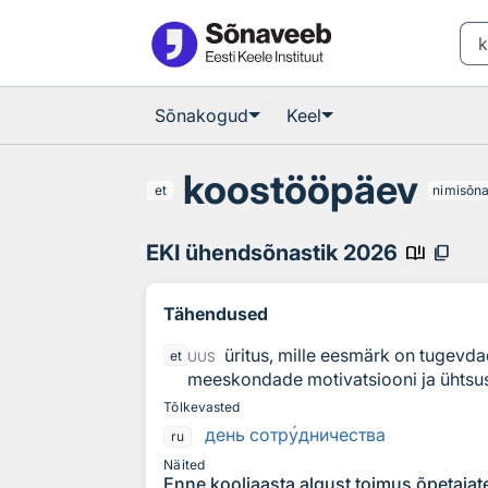
Otsingu juurde
Põhisisu juurde
Sõnakogud
Keel
koostööpäev
et
nimisõn
EKI ühendsõnastik 2026
book_ribbon
content_copy
Tähendused
üritus, mille eesmärk on tugevd
et
UUS
meeskondade motivatsiooni ja ühtsu
Tõlkevasted
день сотр
у
дничества
ru
Näited
Enne kooliaasta algust toimus õpetajat