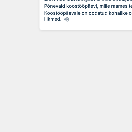
Põnevaid koostööpäevi, mille raames tead
Koostööpäevale on oodatud kohalike om
liikmed.