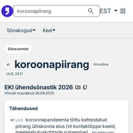
Otsingu juurde
Põhisisu juurde
search
apps
EST
Sõnakogud
Keel
Sõnavormid
koroonapiirang
et
nimisõna
UUS
2021
EKI ühendsõnastik 2026
book_ribbon
content_copy
Viimati muudetud
26.09.2025
Tähendused
koroonapandeemia tõttu kehtestatud
et
UUS
piirang ühiskonna elus (nt kontaktõppe keeld,
meelelahutuskohtade sulgemine)
hrl mitmuses