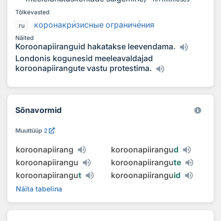
Tõlkevasted
коронакр
и
зисные огранич
е
ния
ru
Näited
Koroonapiiranguid hakatakse leevendama.
Londonis kogunesid meeleavaldajad
koroonapiirangute vastu protestima.
Sõnavormid
Muuttüüp
2
koroonapiirang
koroonapiirangu
d
koroonapiirangu
koroonapiirangu
te
koroonapiirangu
t
koroonapiirangu
id
Näita tabelina