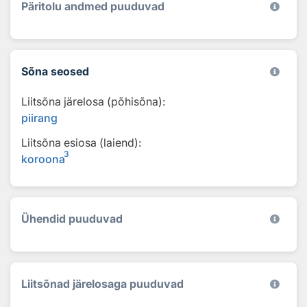
Päritolu andmed puuduvad
Sõna seosed
Liitsõna järelosa (põhisõna):
piirang
Liitsõna esiosa (laiend):
3
koroona
Ühendid puuduvad
Liitsõnad järelosaga puuduvad