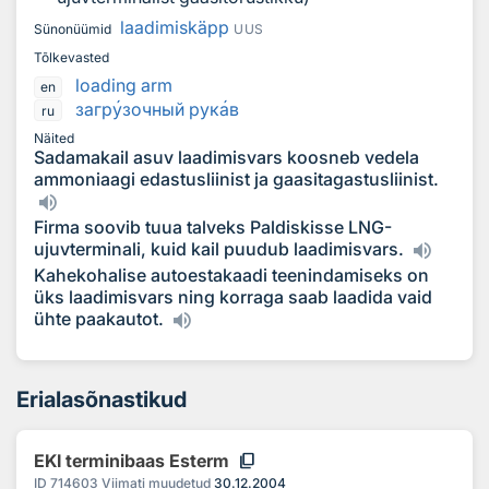
laadimiskäpp
Sünonüümid
UUS
Tõlkevasted
loading arm
en
загр
у
зочный рук
а
в
ru
Näited
Sadamakail asuv laadimisvars koosneb vedela
ammoniaagi edastusliinist ja gaasitagastusliinist.
Firma soovib tuua talveks Paldiskisse LNG-
ujuvterminali, kuid kail puudub laadimisvars.
Kahekohalise autoestakaadi teenindamiseks on
üks laadimisvars ning korraga saab laadida vaid
ühte paakautot.
Erialasõnastikud
content_copy
EKI terminibaas Esterm
ID
714603
Viimati muudetud
30.12.2004