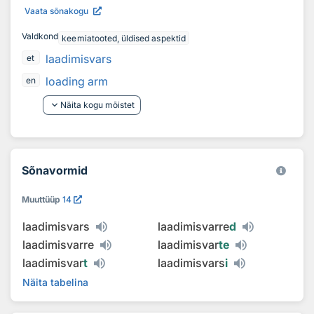
Vaata sõnakogu
Valdkond
keemiatooted, üldised aspektid
laadimisvars
et
loading arm
en
keyboard_arrow_down
Näita kogu mõistet
Sõnavormid
Muuttüüp
14
laadimisvars
laadimisvarre
d
laadimisvarre
laadimisvar
te
laadimisvar
t
laadimisvars
i
Näita tabelina