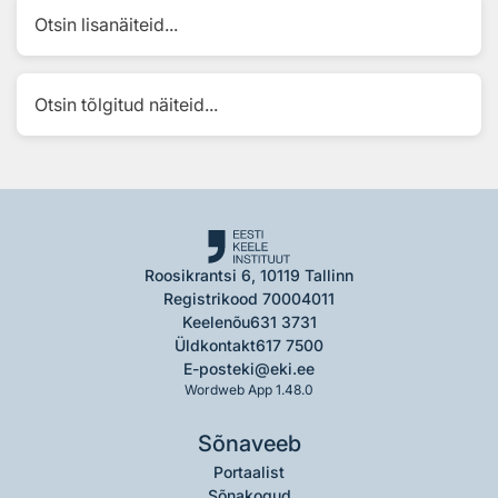
Otsin lisanäiteid...
Otsin tõlgitud näiteid...
Roosikrantsi 6, 10119 Tallinn
Registrikood 70004011
Keelenõu
631 3731
Üldkontakt
617 7500
E-post
eki@eki.ee
Wordweb App 1.48.0
Sõnaveeb
Portaalist
Sõnakogud