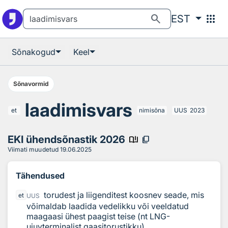
Otsingu juurde
Põhisisu juurde
search
apps
EST
Sõnakogud
Keel
Sõnavormid
laadimisvars
et
nimisõna
UUS
2023
EKI ühendsõnastik 2026
book_ribbon
content_copy
Viimati muudetud
19.06.2025
Tähendused
torudest ja liigenditest koosnev seade, mis
et
UUS
võimaldab laadida vedelikku või veeldatud
maagaasi ühest paagist teise (nt LNG-
ujuvterminalist gaasitorustikku)