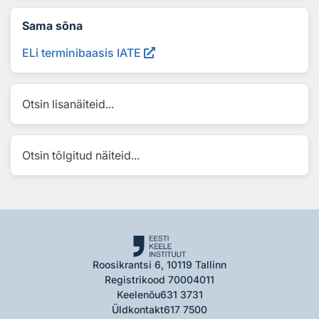
Sama sõna
ELi terminibaasis IATE
Otsin lisanäiteid...
Otsin tõlgitud näiteid...
Roosikrantsi 6, 10119 Tallinn
Registrikood 70004011
Keelenõu
631 3731
Üldkontakt
617 7500