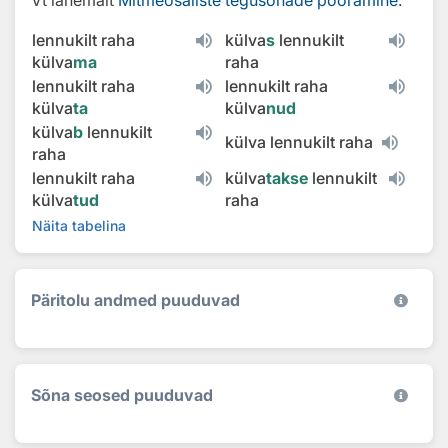
Vt lähemalt
Mitmeosaliste tegusõnade pööramine
.
lennukilt raha
külva
s
lennukilt
külva
ma
raha
lennukilt raha
lennukilt raha
külva
ta
külva
nud
külva
b
lennukilt
külva lennukilt raha
raha
lennukilt raha
külva
takse
lennukilt
külva
tud
raha
Näita tabelina
Päritolu andmed puuduvad
Sõna seosed puuduvad