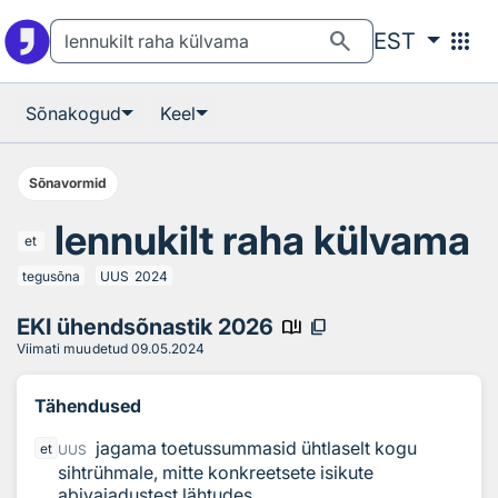
Otsingu juurde
Põhisisu juurde
search
apps
EST
Sõnakogud
Keel
Sõnavormid
lennukilt raha külvama
et
tegusõna
UUS
2024
EKI ühendsõnastik 2026
book_ribbon
content_copy
Viimati muudetud
09.05.2024
Tähendused
jagama toetussummasid ühtlaselt kogu
et
UUS
sihtrühmale, mitte konkreetsete isikute
abivajadustest lähtudes