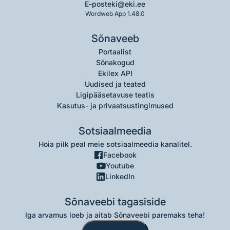
E-post
eki@eki.ee
Wordweb App 1.48.0
Sõnaveeb
Portaalist
Sõnakogud
Ekilex API
Uudised ja teated
Ligipääsetavuse teatis
Kasutus- ja privaatsustingimused
Sotsiaalmeedia
Hoia pilk peal meie sotsiaalmeedia kanalitel.
Facebook
Youtube
LinkedIn
Sõnaveebi tagasiside
Iga arvamus loeb ja aitab Sõnaveebi paremaks teha!