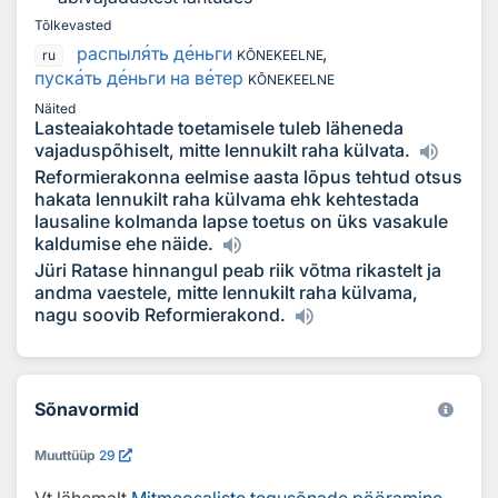
Tõlkevasted
распыл
я
ть д
е
ньги
,
ru
KÕNEKEELNE
пуск
а
ть д
е
ньги на в
е
тер
KÕNEKEELNE
Näited
Lasteaiakohtade toetamisele tuleb läheneda
vajaduspõhiselt, mitte lennukilt raha külvata.
Reformierakonna eelmise aasta lõpus tehtud otsus
hakata lennukilt raha külvama ehk kehtestada
lausaline kolmanda lapse toetus on üks vasakule
kaldumise ehe näide.
Jüri Ratase hinnangul peab riik võtma rikastelt ja
andma vaestele, mitte lennukilt raha külvama,
nagu soovib Reformierakond.
Sõnavormid
Muuttüüp
29