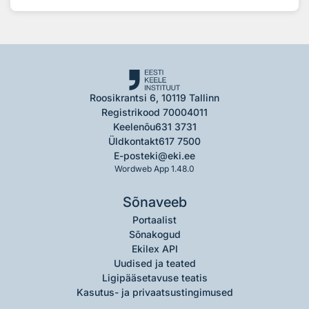
Roosikrantsi 6, 10119 Tallinn
Registrikood 70004011
Keelenõu
631 3731
Üldkontakt
617 7500
E-post
eki@eki.ee
Wordweb App 1.48.0
Sõnaveeb
Portaalist
Sõnakogud
Ekilex API
Uudised ja teated
Ligipääsetavuse teatis
Kasutus- ja privaatsustingimused