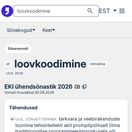
Otsingu juurde
Põhisisu juurde
search
apps
EST
Sõnakogud
Keel
Sõnavormid
loovkoodimine
et
nimisõna
UUS
2025
EKI ühendsõnastik 2026
book_ribbon
content_copy
Viimati muudetud
30.06.2026
Tähendused
tarkvara ja veebirakenduste
et
UUS,
SÕNAETTEPANEK
loomine tehisintellekti abil promptipõhiselt (ilma
traditsioonilise programmeerimisoskuseta või