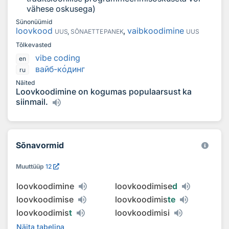
vähese oskusega)
Sünonüümid
loovkood
,
vaibkoodimine
UUS
,
SÕNAETTEPANEK
UUS
Tõlkevasted
vibe coding
en
вайб-к
о
динг
ru
Näited
Loovkoodimine on kogumas populaarsust ka
siinmail.
Sõnavormid
Muuttüüp
12
loovkoodimine
loovkoodimise
d
loovkoodimise
loovkoodimis
te
loovkoodimis
t
loovkoodimisi
Näita tabelina