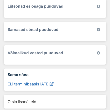
Liitsõnad esiosaga puuduvad
Sarnased sõnad puuduvad
Võimalikud vasted puuduvad
Sama sõna
ELi terminibaasis IATE
Otsin lisanäiteid...