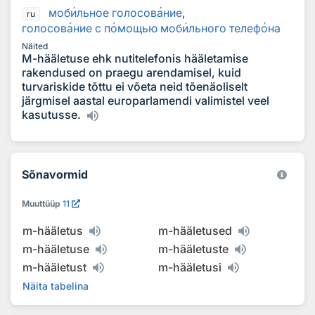
моб
и
льное голосов
а
ние
,
ru
голосов
а
ние с п
о
мощью моб
и
льного телеф
о
на
Näited
M-hääletuse ehk nutitelefonis hääletamise
rakendused on praegu arendamisel, kuid
turvariskide tõttu ei võeta neid tõenäoliselt
järgmisel aastal europarlamendi valimistel veel
kasutusse.
Sõnavormid
Muuttüüp
11
m-hääletus
m-hääletused
m-hääletuse
m-hääletuste
m-hääletust
m-hääletusi
Näita tabelina