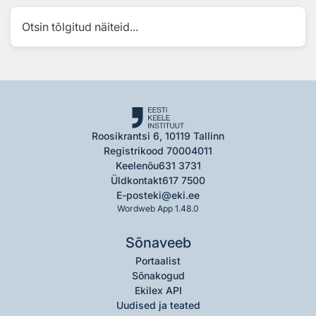
Otsin tõlgitud näiteid...
Roosikrantsi 6, 10119 Tallinn
Registrikood 70004011
Keelenõu
631 3731
Üldkontakt
617 7500
E-post
eki@eki.ee
Wordweb App 1.48.0
Sõnaveeb
Portaalist
Sõnakogud
Ekilex API
Uudised ja teated