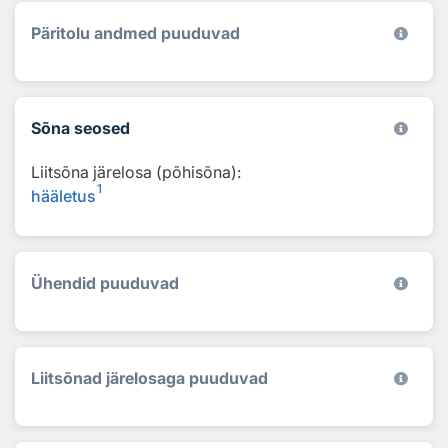
Päritolu andmed puuduvad
Sõna seosed
Liitsõna järelosa (põhisõna):
1
hääletus
Ühendid puuduvad
Liitsõnad järelosaga puuduvad