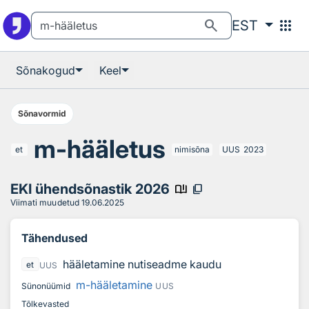
Otsingu juurde
Põhisisu juurde
search
apps
EST
Sõnakogud
Keel
Sõnavormid
m-hääletus
et
nimisõna
UUS
2023
EKI ühendsõnastik 2026
book_ribbon
content_copy
Viimati muudetud
19.06.2025
Tähendused
hääletamine nutiseadme kaudu
et
UUS
m-hääletamine
Sünonüümid
UUS
Tõlkevasted