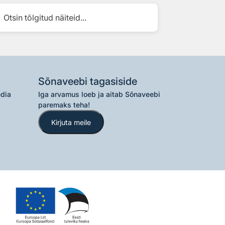
Otsin tõlgitud näiteid...
Sõnaveebi tagasiside
edia
Iga arvamus loeb ja aitab Sõnaveebi
paremaks teha!
Kirjuta meile