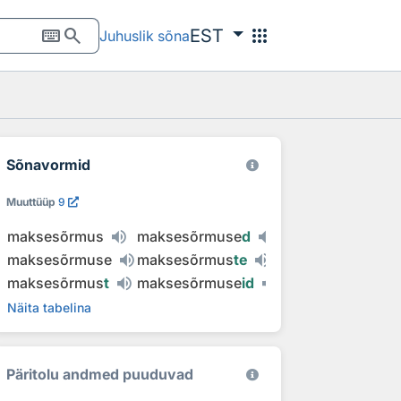
keyboard
search
apps
EST
Juhuslik sõna
Sõnavormid
Muuttüüp
9
maksesõrmus
maksesõrmuse
d
maksesõrmuse
maksesõrmus
te
maksesõrmus
t
maksesõrmuse
id
Näita tabelina
Päritolu andmed puuduvad