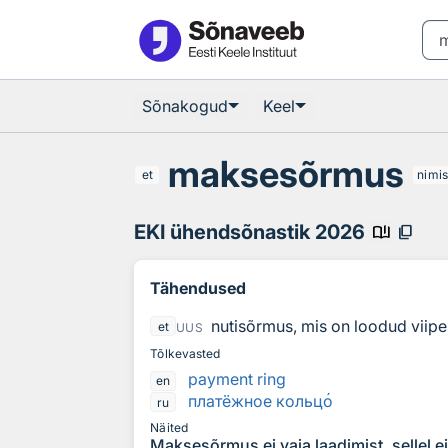
Otsingu juurde
Põhisisu juurde
Sõnakogud
Keel
maksesõrmus
et
nimi
EKI ühendsõnastik 2026
book_ribbon
content_copy
Tähendused
nutisõrmus, mis on loodud viip
et
UUS
Tõlkevasted
payment ring
en
платёжное кольц
о
ru
Näited
Maksesõrmus ei vaja laadimist, sellel ei