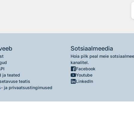
veeb
Sotsiaalmeedia
st
Hoia pilk peal meie sotsiaalme
gud
kanalitel.
API
Facebook
 ja teated
Youtube
setavuse teatis
LinkedIn
- ja privaatsustingimused