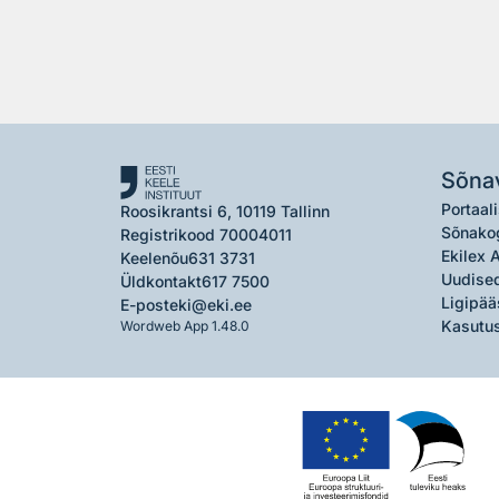
Sõna
Portaali
Roosikrantsi 6, 10119 Tallinn
Sõnako
Registrikood 70004011
Ekilex 
Keelenõu
631 3731
Uudised
Üldkontakt
617 7500
Ligipää
E-post
eki@eki.ee
Kasutus
Wordweb App 1.48.0