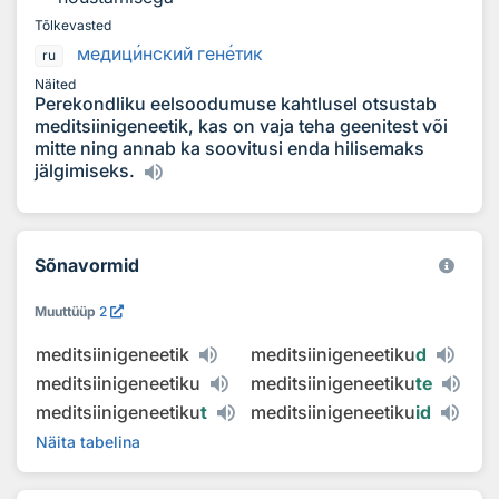
Tõlkevasted
медиц
и
нский ген
е
тик
ru
Näited
Perekondliku eelsoodumuse kahtlusel otsustab
meditsiinigeneetik, kas on vaja teha geenitest või
mitte ning annab ka soovitusi enda hilisemaks
jälgimiseks.
Sõnavormid
Muuttüüp
2
meditsiinigeneetik
meditsiinigeneetiku
d
meditsiinigeneetiku
meditsiinigeneetiku
te
meditsiinigeneetiku
t
meditsiinigeneetiku
id
Näita tabelina