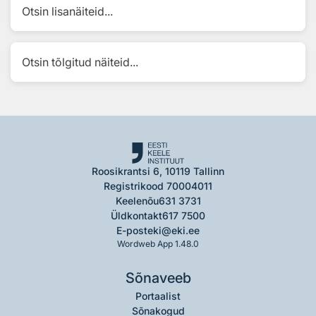
Otsin lisanäiteid...
Otsin tõlgitud näiteid...
Roosikrantsi 6, 10119 Tallinn
Registrikood 70004011
Keelenõu
631 3731
Üldkontakt
617 7500
E-post
eki@eki.ee
Wordweb App 1.48.0
Sõnaveeb
Portaalist
Sõnakogud