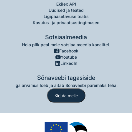
Ekilex API
Uudised ja teated
Ligipääsetavuse teatis
Kasutus- ja privaatsustingimused
Sotsiaalmeedia
Hoia pilk peal meie sotsiaalmeedia kanalitel.
Facebook
Youtube
LinkedIn
Sõnaveebi tagasiside
Iga arvamus loeb ja aitab Sõnaveebi paremaks teha!
Kirjuta meile