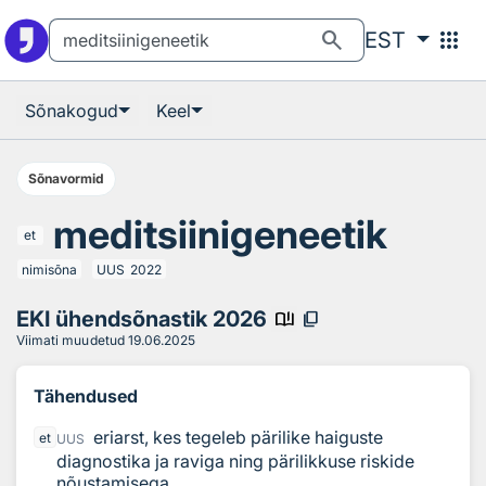
Otsingu juurde
Põhisisu juurde
search
apps
EST
Sõnakogud
Keel
Sõnavormid
meditsiinigeneetik
et
nimisõna
UUS
2022
EKI ühendsõnastik 2026
book_ribbon
content_copy
Viimati muudetud
19.06.2025
Tähendused
eriarst, kes tegeleb pärilike haiguste
et
UUS
diagnostika ja raviga ning pärilikkuse riskide
nõustamisega