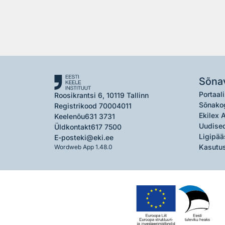
Sõna
Portaali
Roosikrantsi 6, 10119 Tallinn
Sõnako
Registrikood 70004011
Ekilex 
Keelenõu
631 3731
Uudised
Üldkontakt
617 7500
Ligipää
E-post
eki@eki.ee
Kasutus
Wordweb App 1.48.0