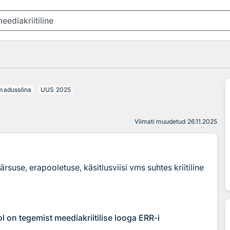
madussõna
UUS
2025
Viimati muudetud
26.11.2025
use, erapooletuse, käsitlusviisi vms suhtes kriitiline
äol on tegemist meediakriitilise looga ERR-i