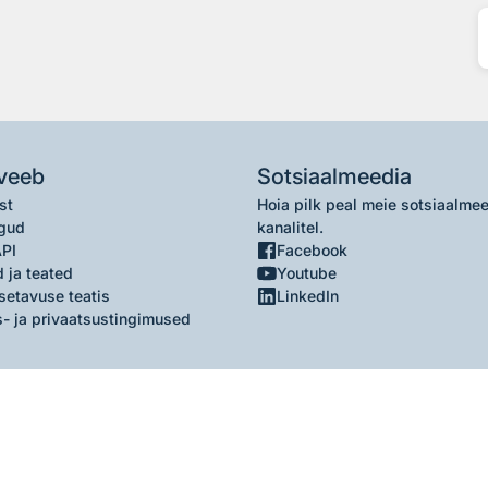
veeb
Sotsiaalmeedia
st
Hoia pilk peal meie sotsiaalme
gud
kanalitel.
API
Facebook
 ja teated
Youtube
setavuse teatis
LinkedIn
- ja privaatsustingimused