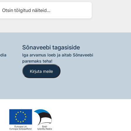
Otsin tõlgitud näiteid...
Sõnaveebi tagasiside
edia
Iga arvamus loeb ja aitab Sõnaveebi
paremaks teha!
Kirjuta meile