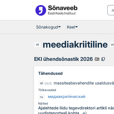
Otsingu juurde
Põhisisu juurde
Sõnakogud
Keel
meediakriitiline
et
o
EKI ühendsõnastik 2026
book_ribbon
content_copy
Tähendused
massiteabevahendite usaldusväärs
et
UUS
Tõlkevasted
медиакрит
и
ческий
ru
Näited
Ajalehtede liidu tegevdirektori artikli n
uudisteportaali kohta.