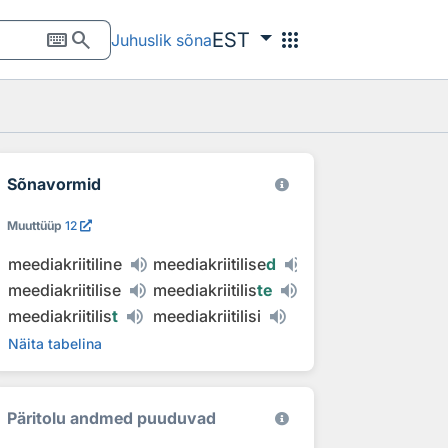
keyboard
search
apps
EST
Juhuslik sõna
Sõnavormid
Muuttüüp
12
meediakriitiline
meediakriitilise
d
meediakriitilise
meediakriitilis
te
meediakriitilis
t
meediakriitilisi
Näita tabelina
Päritolu andmed puuduvad