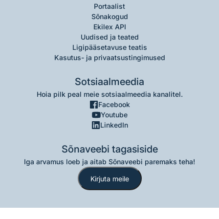
Portaalist
Sõnakogud
Ekilex API
Uudised ja teated
Ligipääsetavuse teatis
Kasutus- ja privaatsustingimused
Sotsiaalmeedia
Hoia pilk peal meie sotsiaalmeedia kanalitel.
Facebook
Youtube
LinkedIn
Sõnaveebi tagasiside
Iga arvamus loeb ja aitab Sõnaveebi paremaks teha!
Kirjuta meile