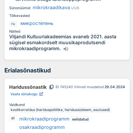
mikrokraadikava
Sünonüümid
UUS
Tõlkevasted
микрост
е
пень
ru
Näited
Viljandi Kultuuriakadeemias avaneb 2021. aasta
sügisel esmakordselt muusikaprodutsendi
mikrokraadiprogramm.
Erialasõnastikud
content_copy
Haridussõnastik
ID
745240
Viimati muudetud
29.04.2024
Vaata sõnakogu
Valdkond
koolikorraldus (hariduspoliitika, haridussüsteem, asutused)
mikrokraadiprogramm
et
eelistatud
osakraadiprogramm