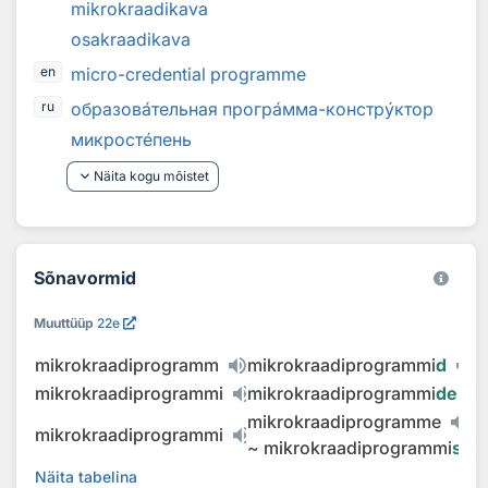
mikrokraadikava
osakraadikava
micro-credential programme
en
образов
а
тельная прогр
а
мма-констр
у
ктор
ru
микрост
е
пень
keyboard_arrow_down
Näita kogu mõistet
Sõnavormid
Muuttüüp
22e
mikrokraadiprogramm
mikrokraadiprogrammi
d
mikrokraadiprogrammi
mikrokraadiprogrammi
de
mikrokraadiprogramme
mikrokraadiprogrammi
~
mikrokraadiprogrammi
sid
Näita tabelina