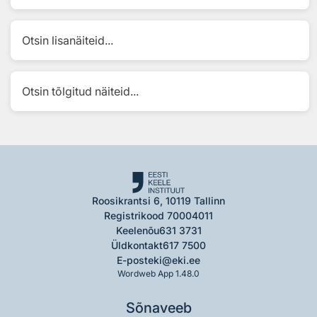
Otsin lisanäiteid...
Otsin tõlgitud näiteid...
Roosikrantsi 6, 10119 Tallinn
Registrikood 70004011
Keelenõu
631 3731
Üldkontakt
617 7500
E-post
eki@eki.ee
Wordweb App 1.48.0
Sõnaveeb