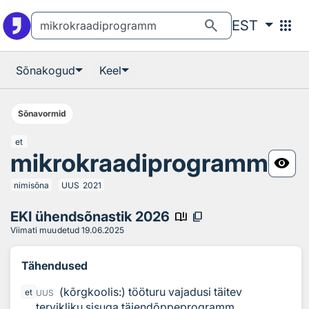
Otsingu juurde
Põhisisu juurde
search
apps
EST
Sõnakogud
Keel
Sõnavormid
et
mikrokraadiprogramm
visibility
nimisõna
UUS
2021
EKI ühendsõnastik 2026
book_ribbon
content_copy
Viimati muudetud
19.06.2025
Tähendused
(kõrgkoolis:) tööturu vajadusi täitev
et
UUS
tervikliku sisuga täiendõppeprogramm