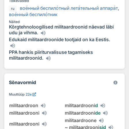
Tõlkevasted
во
е
нный беспил
о
тный лет
а
тельный аппар
а
т
,
ru
во
е
нный беспил
о
тник
Näited
Kõrgtehnoloogilised militaardroonid näevad läbi
udu ja vihma.
Edukaid militaardroonide tootjaid on ka Eestis.
PPA hankis piiriturvalisuse tagamiseks
militaardroonid.
Sõnavormid
Muuttüüp
22e
militaardroon
militaardrooni
d
militaardrooni
militaardrooni
de
militaardroone
militaardrooni
~
militaardrooni
sid