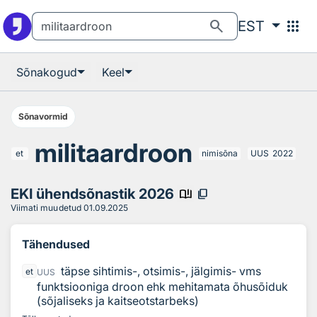
Otsingu juurde
Põhisisu juurde
search
apps
EST
Sõnakogud
Keel
Sõnavormid
militaardroon
et
nimisõna
UUS
2022
EKI ühendsõnastik 2026
book_ribbon
content_copy
Viimati muudetud
01.09.2025
Tähendused
täpse sihtimis-, otsimis-, jälgimis- vms
et
UUS
funktsiooniga droon ehk mehitamata õhusõiduk
(sõjaliseks ja kaitseotstarbeks)