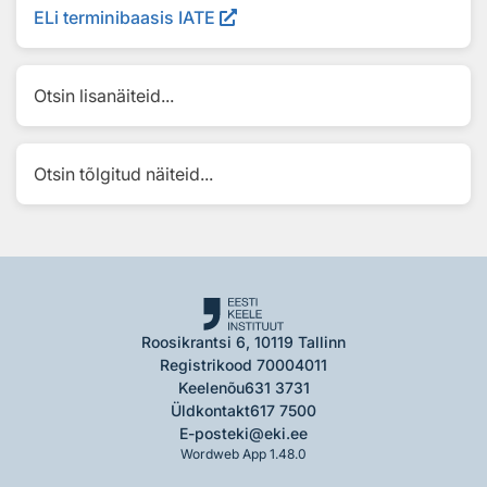
ELi terminibaasis IATE
Otsin lisanäiteid...
Otsin tõlgitud näiteid...
Roosikrantsi 6, 10119 Tallinn
Registrikood 70004011
Keelenõu
631 3731
Üldkontakt
617 7500
E-post
eki@eki.ee
Wordweb App 1.48.0