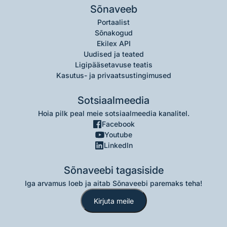
Sõnaveeb
Portaalist
Sõnakogud
Ekilex API
Uudised ja teated
Ligipääsetavuse teatis
Kasutus- ja privaatsustingimused
Sotsiaalmeedia
Hoia pilk peal meie sotsiaalmeedia kanalitel.
Facebook
Youtube
LinkedIn
Sõnaveebi tagasiside
Iga arvamus loeb ja aitab Sõnaveebi paremaks teha!
Kirjuta meile