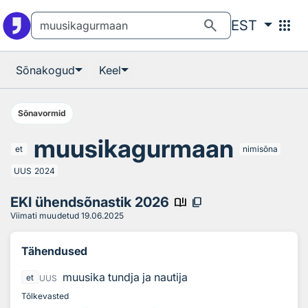
Otsingu juurde
Põhisisu juurde
search
apps
EST
Sõnakogud
Keel
Sõnavormid
muusikagurmaan
et
nimisõna
UUS
2024
EKI ühendsõnastik 2026
book_ribbon
content_copy
Viimati muudetud
19.06.2025
Tähendused
muusika tundja ja nautija
et
UUS
Tõlkevasted