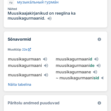
музык
а
льный гурм
а
н
ru
Näited
Muusikaajakirjanikud on reeglina ka
muusikagurmaanid.
Sõnavormid
Muuttüüp
22e
muusikagurmaan
muusikagurmaani
d
muusikagurmaani
muusikagurmaani
de
muusikagurmaane
muusikagurmaani
~
muusikagurmaani
sid
Näita tabelina
Päritolu andmed puuduvad