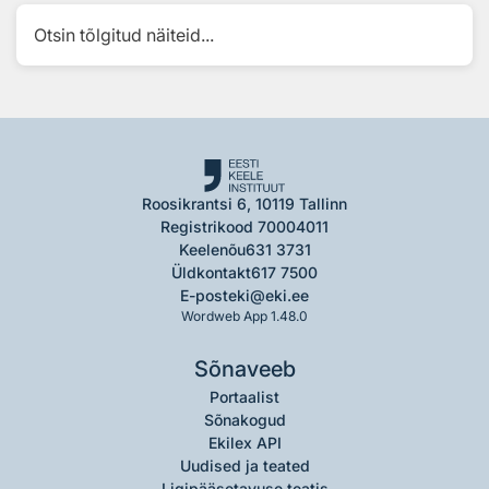
Otsin tõlgitud näiteid...
Roosikrantsi 6, 10119 Tallinn
Registrikood 70004011
Keelenõu
631 3731
Üldkontakt
617 7500
E-post
eki@eki.ee
Wordweb App 1.48.0
Sõnaveeb
Portaalist
Sõnakogud
Ekilex API
Uudised ja teated
Ligipääsetavuse teatis