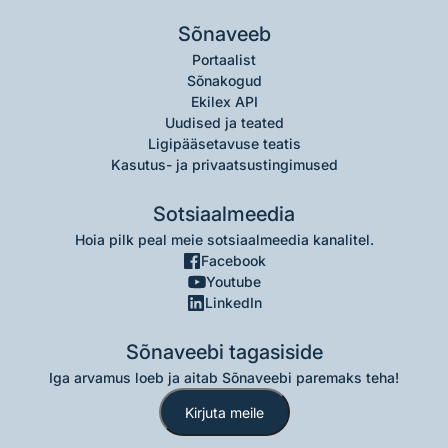
Sõnaveeb
Portaalist
Sõnakogud
Ekilex API
Uudised ja teated
Ligipääsetavuse teatis
Kasutus- ja privaatsustingimused
Sotsiaalmeedia
Hoia pilk peal meie sotsiaalmeedia kanalitel.
Facebook
Youtube
LinkedIn
Sõnaveebi tagasiside
Iga arvamus loeb ja aitab Sõnaveebi paremaks teha!
Kirjuta meile