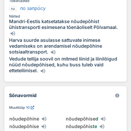
Tõlkevasted
по запр
о
су
ru
Näited
Mandri-Eestis katsetatakse nõudepõhist
ühistransporti esimesena tõenäoliselt Põlvamaal.
Harva suurde asulasse sattuvate inimese
vedamiseks on arendamisel nõudepõhine
sotsiaaltransport.
Vedude tellija soovil on mitmed liinid ja liinilõigud
nüüd nõudepõhised, kuhu buss tuleb vaid
ettetellimisel.
Sõnavormid
Muuttüüp
10
nõudepõhine
nõudepõhise
d
nõudepõhise
nõudepõhis
te