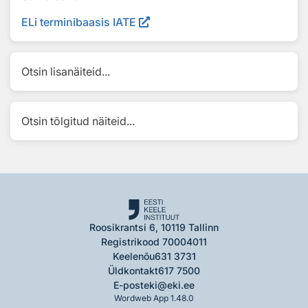
ELi terminibaasis IATE
Otsin lisanäiteid...
Otsin tõlgitud näiteid...
Roosikrantsi 6, 10119 Tallinn
Registrikood 70004011
Keelenõu
631 3731
Üldkontakt
617 7500
E-post
eki@eki.ee
Wordweb App 1.48.0