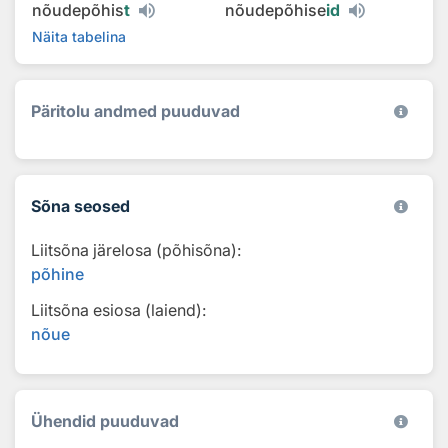
nõudepõhis
t
nõudepõhise
id
Näita tabelina
Päritolu andmed puuduvad
Sõna seosed
Liitsõna järelosa (põhisõna):
põhine
Liitsõna esiosa (laiend):
nõue
Ühendid puuduvad