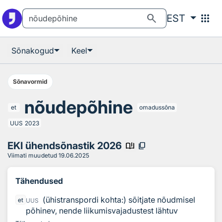
Otsingu juurde
Põhisisu juurde
search
apps
EST
Sõnakogud
Keel
Sõnavormid
nõudepõhine
et
omadussõna
UUS
2023
EKI ühendsõnastik 2026
book_ribbon
content_copy
Viimati muudetud
19.06.2025
Tähendused
(ühistranspordi kohta:) sõitjate nõudmisel
et
UUS
põhinev, nende liikumisvajadustest lähtuv