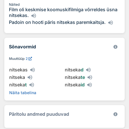
Näited
Film oli keskmise koomuskifilmiga võrreldes üsna
nitsekas.
Padoin on hooti päris nitsekas paremkaitsja.
Sõnavormid
Muuttüüp
2
nitsekas
nitseka
d
nitseka
nitseka
te
nitseka
t
nitseka
id
Näita tabelina
Päritolu andmed puuduvad