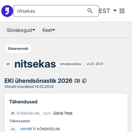
Otsingu juurde
Põhisisu juurde
search
apps
EST
Sõnakogud
Keel
Sõnavormid
nitsekas
et
omadussõna
UUS
2021
EKI ühendsõnastik 2026
book_ribbon
content_copy
Viimati muudetud
14.02.2024
Tähendused
üsna hea
et
KÕNEKEELNE,
UUS
Tõlkevasted
ничег
о
ru
KÕNEKEELNE