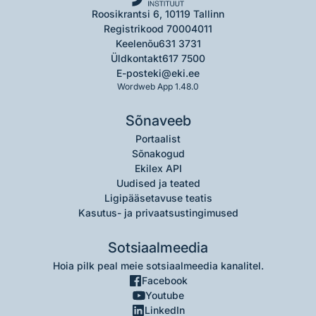
Roosikrantsi 6, 10119 Tallinn
Registrikood 70004011
Keelenõu
631 3731
Üldkontakt
617 7500
E-post
eki@eki.ee
Wordweb App 1.48.0
Sõnaveeb
Portaalist
Sõnakogud
Ekilex API
Uudised ja teated
Ligipääsetavuse teatis
Kasutus- ja privaatsustingimused
Sotsiaalmeedia
Hoia pilk peal meie sotsiaalmeedia kanalitel.
Facebook
Youtube
LinkedIn