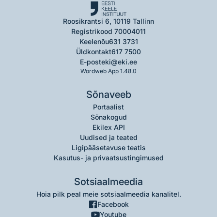
Roosikrantsi 6, 10119 Tallinn
Registrikood 70004011
Keelenõu
631 3731
Üldkontakt
617 7500
E-post
eki@eki.ee
Wordweb App 1.48.0
Sõnaveeb
Portaalist
Sõnakogud
Ekilex API
Uudised ja teated
Ligipääsetavuse teatis
Kasutus- ja privaatsustingimused
Sotsiaalmeedia
Hoia pilk peal meie sotsiaalmeedia kanalitel.
Facebook
Youtube