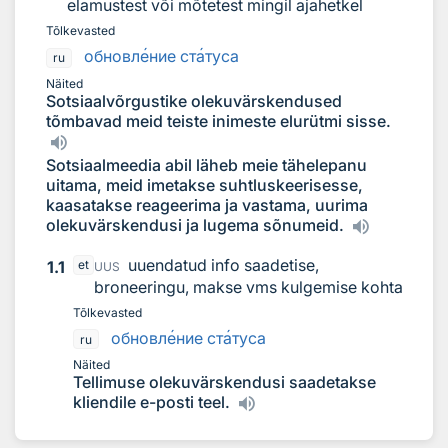
elamustest või mõtetest mingil ajahetkel
Tõlkevasted
обновл
е
ние ст
а
туса
ru
Näited
Sotsiaalvõrgustike olekuvärskendused
tõmbavad meid teiste inimeste elurütmi sisse.
Sotsiaalmeedia abil läheb meie tähelepanu
uitama, meid imetakse suhtluskeerisesse,
kaasatakse reageerima ja vastama, uurima
olekuvärskendusi ja lugema sõnumeid.
uuendatud info saadetise,
1.1
et
UUS
broneeringu, makse vms kulgemise kohta
Tõlkevasted
обновл
е
ние ст
а
туса
ru
Näited
Tellimuse olekuvärskendusi saadetakse
kliendile e-posti teel.