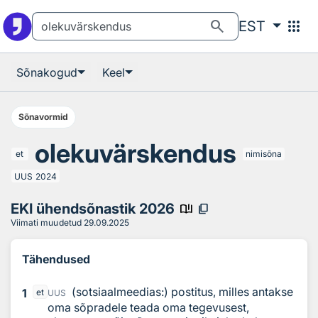
Otsingu juurde
Põhisisu juurde
search
apps
EST
Sõnakogud
Keel
Sõnavormid
olekuvärskendus
et
nimisõna
UUS
2024
EKI ühendsõnastik 2026
book_ribbon
content_copy
Viimati muudetud
29.09.2025
Tähendused
(sotsiaalmeedias:) postitus, milles antakse
1
et
UUS
oma sõpradele teada oma tegevusest,