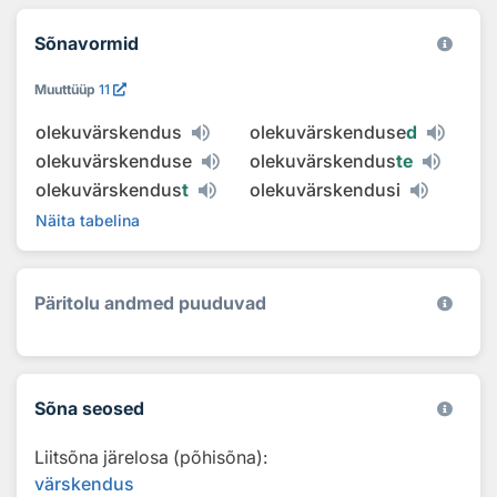
Sõnavormid
Muuttüüp
11
olekuvärskendus
olekuvärskenduse
d
olekuvärskenduse
olekuvärskendus
te
olekuvärskendus
t
olekuvärskendusi
Näita tabelina
Päritolu andmed puuduvad
Sõna seosed
Liitsõna järelosa (põhisõna):
värskendus