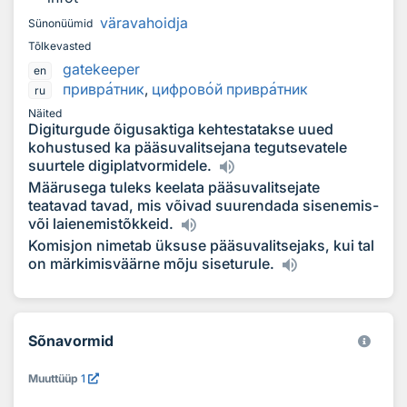
väravahoidja
Sünonüümid
Tõlkevasted
gatekeeper
en
привр
а
тник
,
цифров
о
й привр
а
тник
ru
Näited
Digiturgude õigusaktiga kehtestatakse uued
kohustused ka pääsuvalitsejana tegutsevatele
suurtele digiplatvormidele.
Määrusega tuleks keelata pääsuvalitsejate
teatavad tavad, mis võivad suurendada sisenemis-
või laienemistõkkeid.
Komisjon nimetab üksuse pääsuvalitsejaks, kui tal
on märkimisväärne mõju siseturule.
Sõnavormid
Muuttüüp
1