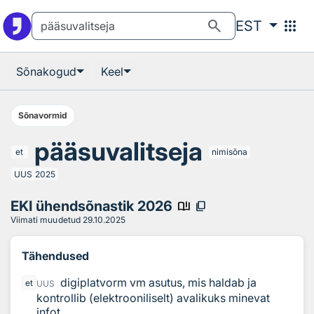
Otsingu juurde
Põhisisu juurde
search
apps
EST
Sõnakogud
Keel
Sõnavormid
pääsuvalitseja
et
nimisõna
UUS
2025
EKI ühendsõnastik 2026
book_ribbon
content_copy
Viimati muudetud
29.10.2025
Tähendused
digiplatvorm vm asutus, mis haldab ja
et
UUS
kontrollib (elektrooniliselt) avalikuks minevat
infot