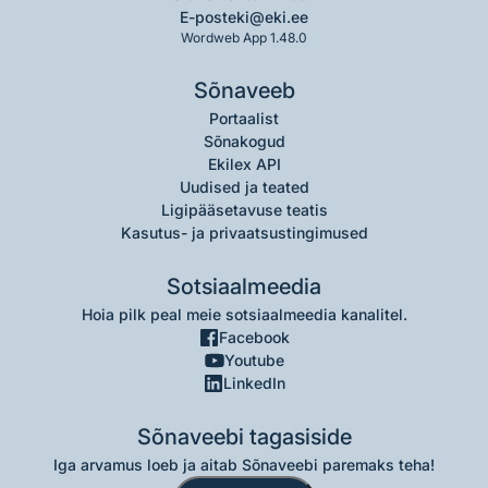
E-post
eki@eki.ee
Wordweb App 1.48.0
Sõnaveeb
Portaalist
Sõnakogud
Ekilex API
Uudised ja teated
Ligipääsetavuse teatis
Kasutus- ja privaatsustingimused
Sotsiaalmeedia
Hoia pilk peal meie sotsiaalmeedia kanalitel.
Facebook
Youtube
LinkedIn
Sõnaveebi tagasiside
Iga arvamus loeb ja aitab Sõnaveebi paremaks teha!