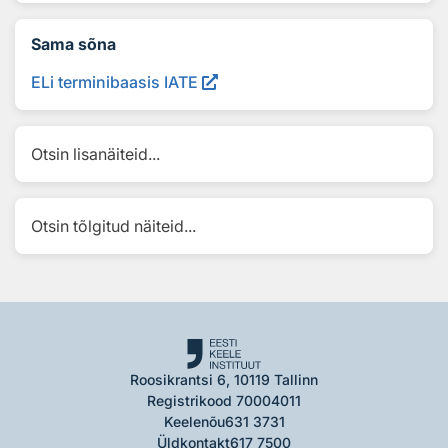
Sama sõna
ELi terminibaasis IATE
Otsin lisanäiteid...
Otsin tõlgitud näiteid...
Roosikrantsi 6, 10119 Tallinn
Registrikood 70004011
Keelenõu
631 3731
Üldkontakt
617 7500