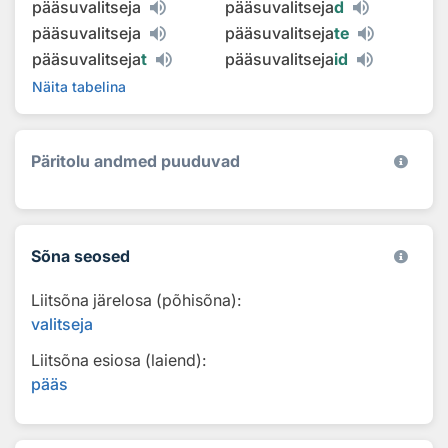
pääsuvalitseja
pääsuvalitseja
d
pääsuvalitseja
pääsuvalitseja
te
pääsuvalitseja
t
pääsuvalitseja
id
Näita tabelina
Päritolu andmed puuduvad
Sõna seosed
Liitsõna järelosa (põhisõna):
valitseja
Liitsõna esiosa (laiend):
pääs