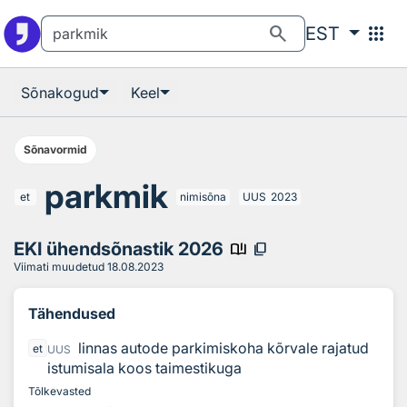
Otsingu juurde
Põhisisu juurde
search
apps
EST
Sõnakogud
Keel
Sõnavormid
parkmik
et
nimisõna
UUS
2023
EKI ühendsõnastik 2026
book_ribbon
content_copy
Viimati muudetud
18.08.2023
Tähendused
linnas autode parkimiskoha kõrvale rajatud
et
UUS
istumisala koos taimestikuga
Tõlkevasted