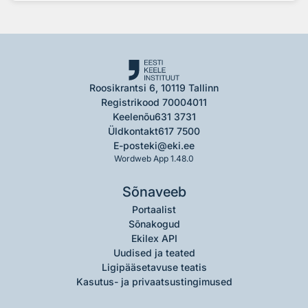
Roosikrantsi 6, 10119 Tallinn
Registrikood 70004011
Keelenõu
631 3731
Üldkontakt
617 7500
E-post
eki@eki.ee
Wordweb App 1.48.0
Sõnaveeb
Portaalist
Sõnakogud
Ekilex API
Uudised ja teated
Ligipääsetavuse teatis
Kasutus- ja privaatsustingimused