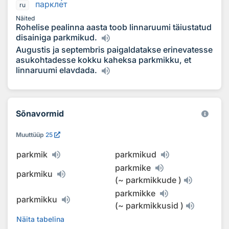
паркл
е
т
ru
Näited
Rohelise pealinna aasta toob linnaruumi täiustatud
disainiga parkmikud.
Augustis ja septembris paigaldatakse erinevatesse
asukohtadesse kokku kaheksa parkmikku, et
linnaruumi elavdada.
Sõnavormid
Muuttüüp
25
parkmik
parkmikud
parkmike
parkmiku
(
~
parkmikkude
)
parkmikke
parkmikku
(
~
parkmikkusid
)
Näita tabelina